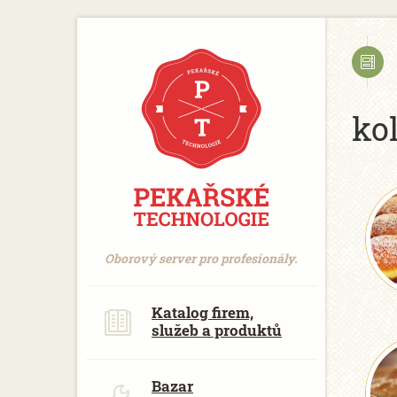
https://www.traditionrolex.com/18
ko
Oborový server pro profesionály.
Katalog firem,
služeb a produktů
Bazar