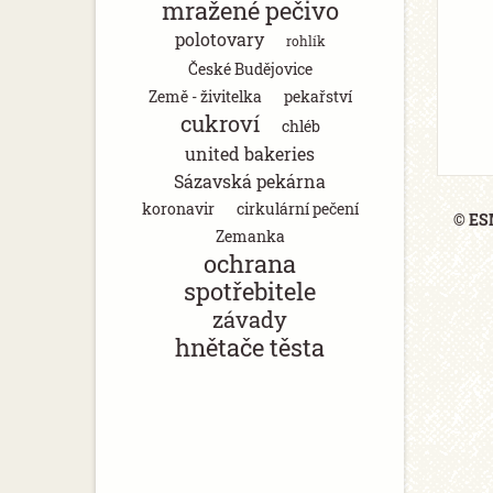
mražené pečivo
polotovary
rohlík
České Budějovice
Země - živitelka
pekařství
cukroví
chléb
united bakeries
Sázavská pekárna
koronavir
cirkulární pečení
© ESM
Zemanka
ochrana
spotřebitele
závady
hnětače těsta