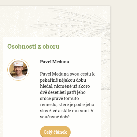
Osobnosti z oboru
Pavel Meduna
Pavel Meduna svou cestu k
pekařině nějakou dobu
hledal, nicméně už skoro
dvě desetiletí patří jeho
srdce právě tomuto
řemeslu, které je podle jeho
slov živé a stále mu voní. V
současné době ...
Celý článek