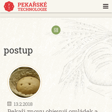
https://www.traditionrolex.com/18
postup
13.2.2018
Pekaři znovu objevují omládek a