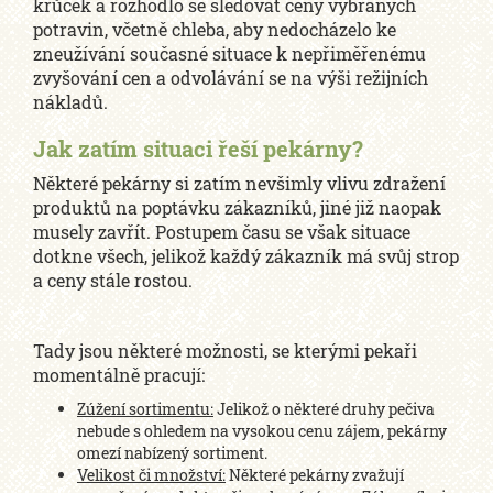
krůček a rozhodlo se sledovat ceny vybraných
potravin, včetně chleba, aby nedocházelo ke
zneužívání současné situace k nepřiměřenému
zvyšování cen a odvolávání se na výši režijních
nákladů.
Jak zatím situaci řeší pekárny?
Některé pekárny si zatím nevšimly vlivu zdražení
produktů na poptávku zákazníků, jiné již naopak
musely zavřít. Postupem času se však situace
dotkne všech, jelikož každý zákazník má svůj strop
a ceny stále rostou.
Tady jsou některé možnosti, se kterými pekaři
momentálně pracují:
Zúžení sortimentu:
Jelikož o některé druhy pečiva
nebude s ohledem na vysokou cenu zájem, pekárny
omezí nabízený sortiment.
Velikost či množství:
Některé pekárny zvažují