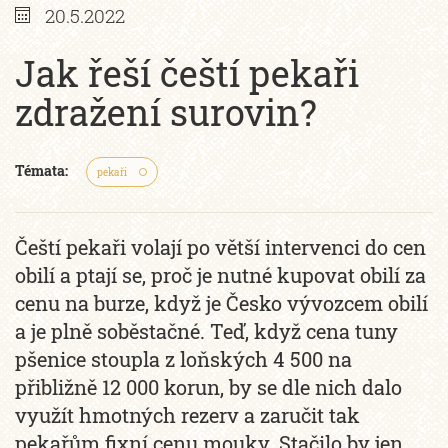
20.5.2022
Jak řeší čeští pekaři
zdražení surovin?
Témata:
pekaři
Čeští pekaři volají po větší intervenci do cen
obilí a ptají se, proč je nutné kupovat obilí za
cenu na burze, když je Česko vývozcem obilí
a je plně soběstačné. Teď, když cena tuny
pšenice stoupla z loňských 4 500 na
přibližně 12 000 korun, by se dle nich dalo
využít hmotných rezerv a zaručit tak
pekařům fixní cenu mouky. Stačilo by jen