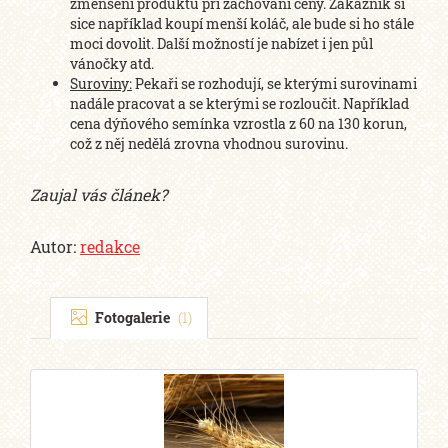
zmenšení produktu při zachování ceny. Zákazník si
sice například koupí menší koláč, ale bude si ho stále
moci dovolit. Další možností je nabízet i jen půl
vánočky atd.
Suroviny:
Pekaři se rozhodují, se kterými surovinami
nadále pracovat a se kterými se rozloučit. Například
cena dýňového semínka vzrostla z 60 na 130 korun,
což z něj nedělá zrovna vhodnou surovinu.
Zaujal vás článek?
Autor:
redakce
Fotogalerie
(1)