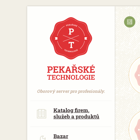
https://www.traditionrolex.com/18
a p
Oborový server pro profesionály.
Katalog firem,
služeb a produktů
Bazar