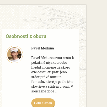
Osobnosti z oboru
Pavel Meduna
Pavel Meduna svou cestu k
pekařině nějakou dobu
hledal, nicméně už skoro
dvě desetiletí patří jeho
srdce právě tomuto
řemeslu, které je podle jeho
slov živé a stále mu voní. V
současné době ...
Celý článek