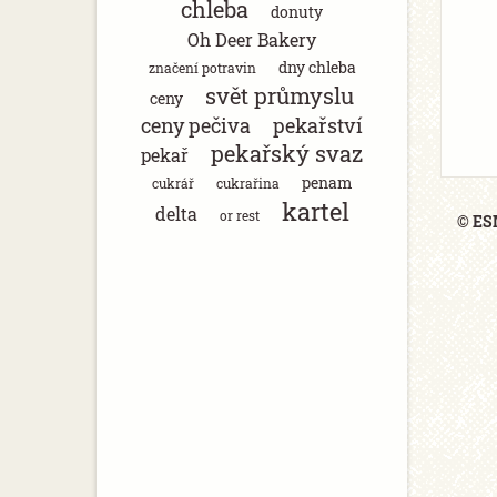
chleba
donuty
Oh Deer Bakery
dny chleba
značení potravin
svět průmyslu
ceny
ceny pečiva
pekařství
pekařský svaz
pekař
penam
cukrář
cukrařina
kartel
delta
or rest
© ESM