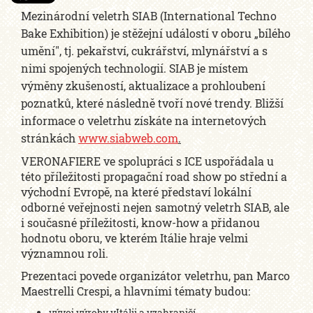
Mezinárodní veletrh SIAB (International Techno
Bake Exhibition) je stěžejní událostí v oboru „bílého
umění", tj. pekařství, cukrářství, mlynářství a s
nimi spojených technologií. SIAB je místem
výměny zkušeností, aktualizace a prohloubení
poznatků, které následně tvoří nové trendy. Bližší
informace o veletrhu získáte na internetových
stránkách
www.siabweb.com
.
VERONAFIERE ve spolupráci s ICE uspořádala u
této příležitosti propagační road show po střední a
východní Evropě, na které představí lokální
odborné veřejnosti nejen samotný veletrh SIAB, ale
i současné příležitosti, know-how a přidanou
hodnotu oboru, ve kterém Itálie hraje velmi
významnou roli.
Prezentaci povede organizátor veletrhu, pan Marco
Maestrelli Crespi, a hlavními tématy budou:
vývoj výroby vItálii a vzahraničí