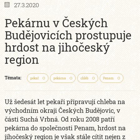
27.3.2020
Pekárnu v Českých
Budějovicích prostupuje
hrdost na jihočeský
region
Témata:
pekař
pekárna
chléb
Penam
Už šedesát let pekaři připravují chleba na
východním okraji Českých Budějovic, v
části Suchá Vrbná. Od roku 2008 patří
pekárna do společnosti Penam, hrdost na
jihočeský region je však stále cítit nejen z