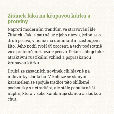
Žitánek láká na křupavou kůrku a
proteiny
Naproti moderním trendům ve stravování jde
Žitánek. Jak je patrné už z jeho názvu, jedná se o
druh pečiva, v němž má dominantní zastoupení
žito. Jeho podíl tvoří 65 procent, a tedy podstatně
více proteinů, než běžné pečivo. Pekaři slibují také
atraktivní rustikální vzhled a popraskanou
křupavou kůrku.
Druhá ze zásadních novinek cílí hlavně na
milovníky sladkého. V koblize se slaným
karamelem se spojuje tradice této oblíbené
pochoutky s netradiční, ale stále populárnější
náplní, která v sobě kombinuje slanou a sladkou
chuť.