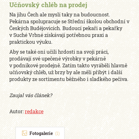
Učňovský chléb na prodej
Na jihu Čech ale myslí taky na budoucnost.
Pekárna spolupracuje se Střední školou obchodní v
Českých Budějovicích. Budoucí pekaři a pekařky
v Suché Vrbné získávají potřebnou praxi a
praktickou výuku.
Aby se také oni učili hrdosti na svoji práci,
prodávají své upečené výrobky v pekárně
v podnikové prodejně. Zatím takto vyráběli hlavně
učňovský chléb, už brzy by ale měli přibýt i další
produkty ze sortimentu běžného i sladkého pečiva.
Zaujal vás článek?
Autor:
redakce
Fotogalerie
(1)