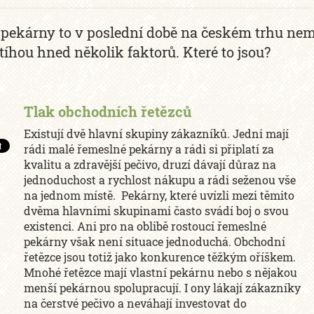
pekárny to v poslední době na českém trhu nemaj
tíhou hned několik faktorů. Které to jsou?
Tlak obchodních řetězců
Existují dvě hlavní skupiny zákazníků. Jedni mají
rádi malé řemeslné pekárny a rádi si připlatí za
kvalitu a zdravější pečivo, druzí dávají důraz na
jednoduchost a rychlost nákupu a rádi seženou vše
na jednom místě. Pekárny, které uvízli mezi těmito
dvěma hlavními skupinami často svádí boj o svou
existenci. Ani pro na oblibě rostoucí řemeslné
pekárny však není situace jednoduchá. Obchodní
řetězce jsou totiž jako konkurence těžkým oříškem.
Mnohé řetězce mají vlastní pekárnu nebo s nějakou
menší pekárnou spolupracují. I ony lákají zákazníky
na čerstvé pečivo a neváhají investovat do