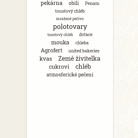
pekárna
obilí
Penam
toustový chléb
mražené pečivo
polotovary
dotace
toastový chléb
mouka
chleba
Agrofert
united bakeries
Země živitelka
kvas
chléb
cukroví
atmosferické pečení