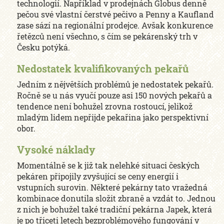
technologií. Například v prodejnách Globus denně
pečou své vlastní čerstvé pečivo a Penny a Kaufland
zase sází na regionální prodejce. Avšak konkurence
řetězců není všechno, s čím se pekárenský trh v
Česku potýká.
Nedostatek kvalifikovaných pekařů
Jedním z nějvětších problémů je nedostatek pekařů.
Ročně se u nás vyučí pouze asi 150 nových pekařů a
tendence není bohužel zrovna rostoucí, jelikož
mladým lidem nepřijde pekařina jako perspektivní
obor.
Vysoké náklady
Momentálně se k již tak nelehké situaci českých
pekáren připojily zvyšující se ceny energií i
vstupních surovin. Některé pekárny tato vražedná
kombinace donutila složit zbraně a vzdát to. Jednou
z nich je bohužel také tradiční pekárna Japek, která
je po třiceti letech bezproblémového fungování v