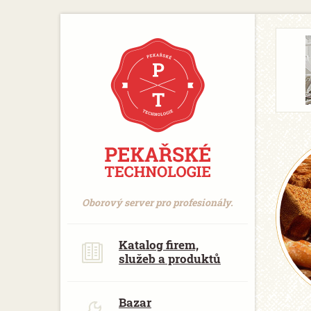
https://www.traditionrolex.com/18
Oborový server pro profesionály.
Katalog firem,
služeb a produktů
Bazar