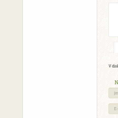
V dis
N