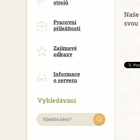
strojů
Naše 
Pracovní
svou 
příležitosti
Zajímavé
odkazy
Informace
o serveru
Vyhledávání