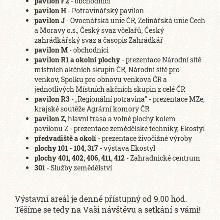
pavilon F2
- obchodníci
pavilon H
- Potravinářský pavilon
pavilon J
- Ovocnářská unie ČR, Zelinářská unie Čech
a Moravy o.s., Český svaz včelařů, Český
zahrádkářský svaz a časopis Zahrádkář
pavilon M
- obchodníci
pavilon R1 a okolní plochy
- prezentace Národní sítě
místních akčních skupin ČR, Národní sítě pro
venkov, Spolku pro obnovu venkova ČR a
jednotlivých Místních akčních skupin z celé ČR
pavilon R3
- „Regionální potravina" - prezentace MZe,
krajské soutěže Agrární komory ČR
pavilon Z,
hlavní trasa a volné plochy kolem
pavilonu Z - prezentace zemědělské techniky, Ekostyl
předvadiště a okolí
- prezentace živočišné výroby
plochy 101 - 104, 317
- výstava Ekostyl
plochy 401, 402, 406, 411, 412
- Zahradnické centrum
301
- Služby zemědělství
Výstavní areál je denně přístupný od 9.00 hod.
Těšíme se tedy na Vaši návštěvu a setkání s vámi!