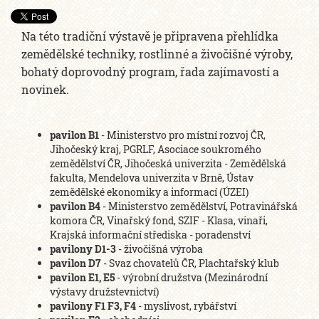
Na této tradiční výstavě je připravena přehlídka
zemědělské techniky, rostlinné a živočišné výroby,
bohatý doprovodný program, řada zajímavostí a
novinek.
pavilon B1
- Ministerstvo pro místní rozvoj ČR,
Jihočeský kraj, PGRLF, Asociace soukromého
zemědělství ČR, Jihočeská univerzita - Zemědělská
fakulta, Mendelova univerzita v Brně, Ústav
zemědělské ekonomiky a informací (ÚZEI)
pavilon B4
- Ministerstvo zemědělství, Potravinářská
komora ČR, Vinařský fond, SZIF - Klasa, vinaři,
Krajská informační střediska - poradenství
pavilony D1-3
- živočišná výroba
pavilon D7
- Svaz chovatelů ČR, Plachtařský klub
pavilon E1, E5
- výrobní družstva (Mezinárodní
výstavy družstevnictví)
pavilony F1 F3, F4
- myslivost, rybářství