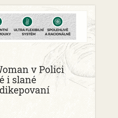
Woman v Polici
 i slané
dikepovaní