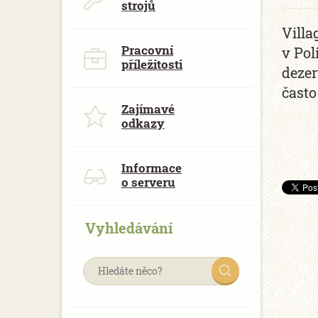
strojů
Villa
Pracovní
v Pol
příležitosti
dezer
často
Zajímavé
odkazy
Informace
o serveru
Vyhledávání