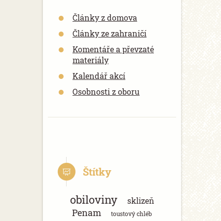
Články z domova
Články ze zahraničí
Komentáře a převzaté
materiály
Kalendář akcí
Osobnosti z oboru
Štítky
obiloviny
sklizeň
Penam
toustový chléb