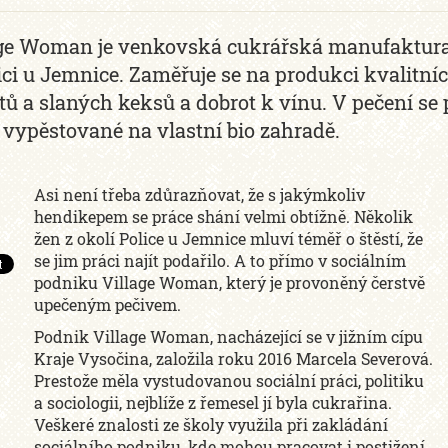
ge Woman je venkovská cukrářská manufaktura 
ici u Jemnice. Zaměřuje se na produkci kvalitní
tů a slaných keksů a dobrot k vínu. V pečení se 
 vypěstované na vlastní bio zahradě.
Asi není třeba zdůrazňovat, že s jakýmkoliv
hendikepem se práce shání velmi obtížně. Několik
žen z okolí Police u Jemnice mluví téměř o štěstí, že
se jim práci najít podařilo. A to přímo v sociálním
podniku Village Woman, který je provoněný čerstvě
upečeným pečivem.
Podnik Village Woman, nacházející se v jižním cípu
Kraje Vysočina, založila roku 2016 Marcela Severová.
Prestože měla vystudovanou sociální práci, politiku
a sociologii, nejblíže z řemesel jí byla cukrařina.
Veškeré znalosti ze školy využila při zakládání
sociálního podniku, kde mohou pracovat i postižení.