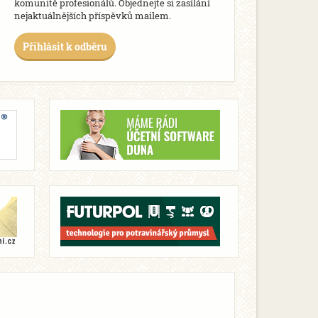
komunitě profesionálů. Objednejte si zasílání
nejaktuálnějších příspěvků mailem.
Přihlásit k odběru