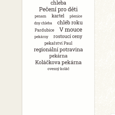
chleba
Pečení pro děti
kartel
penam
pšenice
chléb roku
dny chleba
V mouce
Pardubice
rostoucí ceny
pekárny
pekařství Paul
regionální potravina
pekárna
Koláčkova pekárna
ovesný koláč