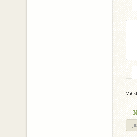
V dis
N