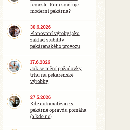
řemeslo: Kam směřuje
moderní pekárna?
30.6.2026
Plánování výroby jako
základ stability
pekárenského provozu
17.6.2026
Jak se mění požadavky
trhu na pekárenské
výrobky
27.5.2026
Kde automatizace v
pekárně opravdu pomáhá
(a kde ne)