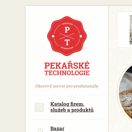
https://www.traditionrolex.com/18
Oborový server pro profesionály.
Katalog firem,
služeb a produktů
Bazar