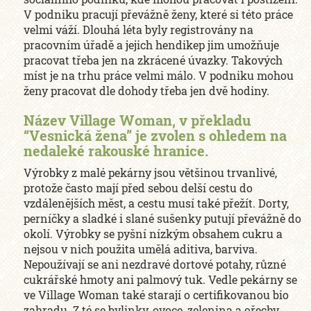
V podniku pracují převážně ženy, které si této práce
velmi váží. Dlouhá léta byly registrovány na
pracovním úřadě a jejich hendikep jim umožňuje
pracovat třeba jen na zkrácené úvazky. Takových
míst je na trhu práce velmi málo. V podniku mohou
ženy pracovat dle dohody třeba jen dvě hodiny.
Název Village Woman, v překladu
“Vesnická žena” je zvolen s ohledem na
nedaleké rakouské hranice.
Výrobky z malé pekárny jsou většinou trvanlivé,
protože často mají před sebou delší cestu do
vzdálenějších měst, a cestu musí také přežít. Dorty,
perníčky a sladké i slané sušenky putují převážně do
okolí. Výrobky se pyšní nízkým obsahem cukru a
nejsou v nich použita umělá aditiva, barviva.
Nepoužívají se ani nezdravé dortové potahy, různé
cukrářské hmoty ani palmový tuk. Vedle pekárny se
ve Village Woman také starají o certifikovanou bio
zahradu. Z té se bylinky, ovoce, zelenina a ořechy