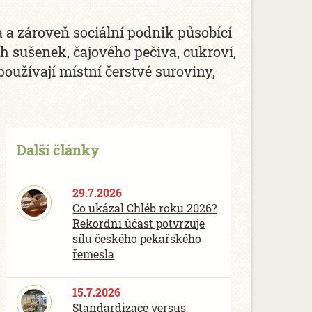
a zároveň sociální podnik působící
ch sušenek, čajového pečiva, cukroví,
používají místní čerstvé suroviny,
Další články
29.7.2026
Co ukázal Chléb roku 2026?
Rekordní účast potvrzuje
sílu českého pekařského
řemesla
15.7.2026
Standardizace versus