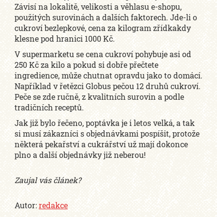
Závisí na lokalitě, velikosti a věhlasu e-shopu,
použitých surovinách a dalších faktorech. Jde-li o
cukroví bezlepkové, cena za kilogram zřídkakdy
klesne pod hranici 1000 Kč.
V supermarketu se cena cukroví pohybuje asi od
250 Kč za kilo a pokud si dobře přečtete
ingredience, může chutnat opravdu jako to domácí.
Například v řetězci Globus pečou 12 druhů cukroví.
Peče se zde ručně, z kvalitních surovin a podle
tradičních receptů.
Jak již bylo řečeno, poptávka je i letos velká, a tak
si musí zákazníci s objednávkami pospíšit, protože
některá pekařství a cukrářství už mají dokonce
plno a další objednávky již neberou!
Zaujal vás článek?
Autor:
redakce