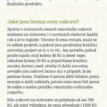
finálního produktu.
Jaké jsou letošní ceny cukroví?
Zprávy o rostoucích cenách vánočního cukroví
můžeme na internetu i v novinách sledovat každý
rok a je to logické. Vzroste-li cena vstupů, musí se
to někde projevit, a pokud jsou používány kvalitní
suroviny, projeví se to o to víc. Jen považte, pokud
pouhé máslo stojí kolem 40 Kč a deset vajec
řekněmě kolem 30 Kč a připočítáme kvalitní
mouku, koření, med, ořechy či další suroviny,
nevyjde nás cukroví lacino ani v případě, že jej
pečeme doma. Zvážíme-li potom ještě lidskou práci,
energie a další náklady, potom nám musí být jasné,
že nejde o malou položku vánočního rodinného
rozpočtu.
Kilo cukroví na internetu se pohybuje od asi 350
Kč, ale není výjimkou, že cena přesahuje i 1000 Kč.