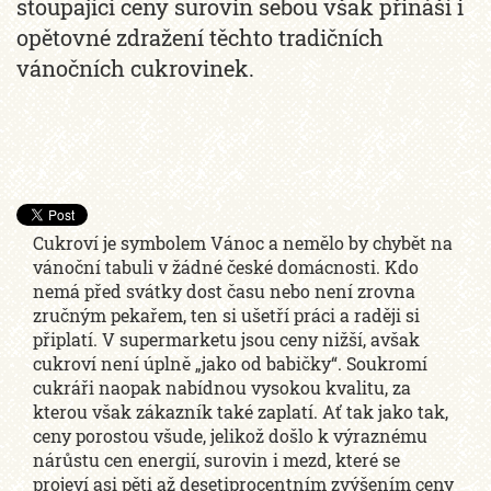
stoupající ceny surovin sebou však přináší i
opětovné zdražení těchto tradičních
vánočních cukrovinek.
Cukroví je symbolem Vánoc a nemělo by chybět na
vánoční tabuli v žádné české domácnosti. Kdo
nemá před svátky dost času nebo není zrovna
zručným pekařem, ten si ušetří práci a raději si
připlatí. V supermarketu jsou ceny nižší, avšak
cukroví není úplně „jako od babičky“. Soukromí
cukráři naopak nabídnou vysokou kvalitu, za
kterou však zákazník také zaplatí. Ať tak jako tak,
ceny porostou všude, jelikož došlo k výraznému
nárůstu cen energií, surovin i mezd, které se
projeví asi pěti až desetiprocentním zvýšením ceny