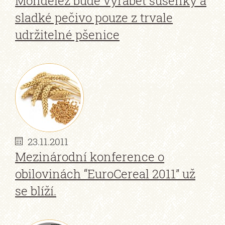
Mondelez bude vyrábět sušenky a
sladké pečivo pouze z trvale
udržitelné pšenice
23.11.2011
Mezinárodní konference o
obilovinách “EuroCereal 2011” už
se blíží.