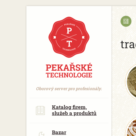
https://www.traditionrolex.com/18
tra
Oborový server pro profesionály.
Katalog firem,
služeb a produktů
Bazar