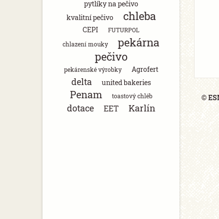
pytlíky na pečivo
chleba
kvalitní pečivo
CEPI
FUTURPOL
pekárna
chlazení mouky
pečivo
Agrofert
pekárenské výrobky
delta
united bakeries
Penam
toastový chléb
© ESM
dotace
Karlín
EET