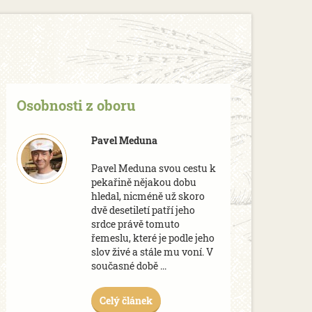
Osobnosti z oboru
Pavel Meduna
Pavel Meduna svou cestu k
pekařině nějakou dobu
hledal, nicméně už skoro
dvě desetiletí patří jeho
srdce právě tomuto
řemeslu, které je podle jeho
slov živé a stále mu voní. V
současné době ...
Celý článek