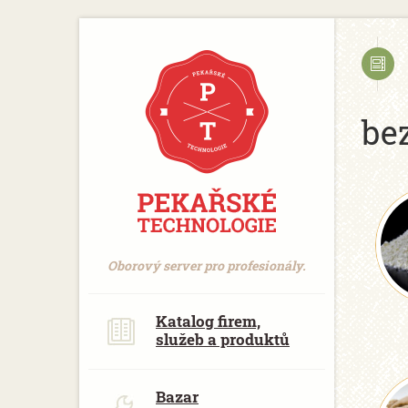
https://www.traditionrolex.com/18
be
Oborový server pro profesionály.
Katalog firem,
služeb a produktů
Bazar