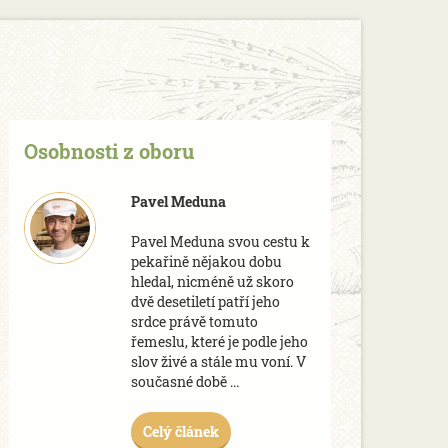
Osobnosti z oboru
Pavel Meduna
Pavel Meduna svou cestu k
pekařině nějakou dobu
hledal, nicméně už skoro
dvě desetiletí patří jeho
srdce právě tomuto
řemeslu, které je podle jeho
slov živé a stále mu voní. V
současné době ...
Celý článek