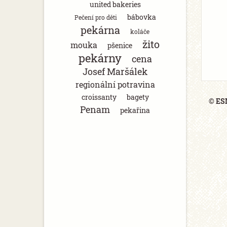
united bakeries
bábovka
Pečení pro děti
pekárna
koláče
žito
mouka
pšenice
pekárny
cena
Josef Maršálek
regionální potravina
croissanty
bagety
© ESM
Penam
pekařina