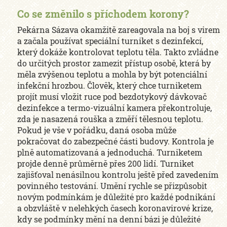
Co se změnilo s příchodem korony?
Pekárna Sázava okamžitě zareagovala na boj s virem
a začala používat speciální turniket s dezinfekcí,
který dokáže kontrolovat teplotu těla. Takto zvládne
do určitých prostor zamezit přístup osobě, která by
měla zvýšenou teplotu a mohla by být potenciální
infekční hrozbou. Člověk, který chce turniketem
projít musí vložit ruce pod bezdotykový dávkovač
dezinfekce a termo-vizuální kamera překontroluje,
zda je nasazená rouška a změří tělesnou teplotu.
Pokud je vše v pořádku, daná osoba může
pokračovat do zabezpečné části budovy. Kontrola je
plně automatizovaná a jednoduchá. Turniketem
projde denně průměrně přes 200 lidí. Turniket
zajišťoval nenásilnou kontrolu ještě před zavedením
povinného testování. Umění rychle se přizpůsobit
novým podmínkám je důležité pro každé podnikání
a obzvláště v nelehkých časech koronavirové krize,
kdy se podmínky mění na denní bázi je důležité