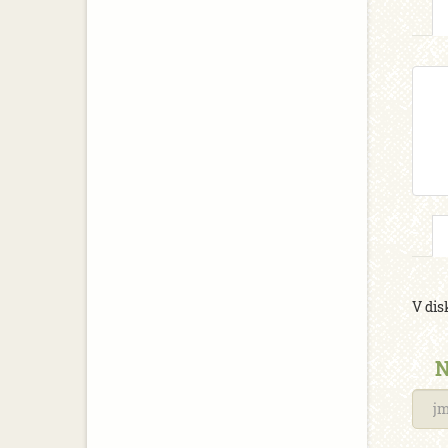
V dis
N