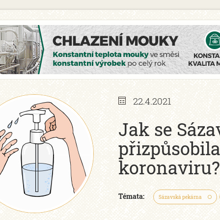
22.4.2021
Jak se Sáza
přizpůsobila
koronaviru?
Témata:
Sázavská pekárna