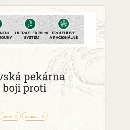
vská pekárna
 boji proti
pečivo
koronavir