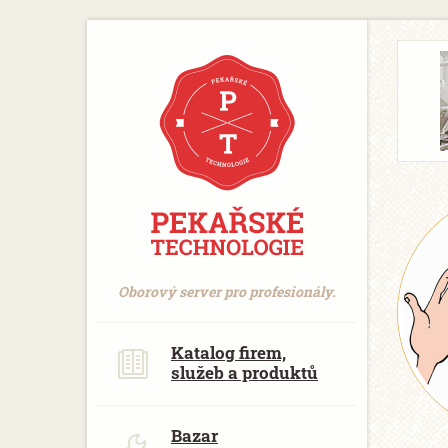
https://www.traditionrolex.com/18
Oborový server pro profesionály.
Katalog firem,
služeb a produktů
Bazar