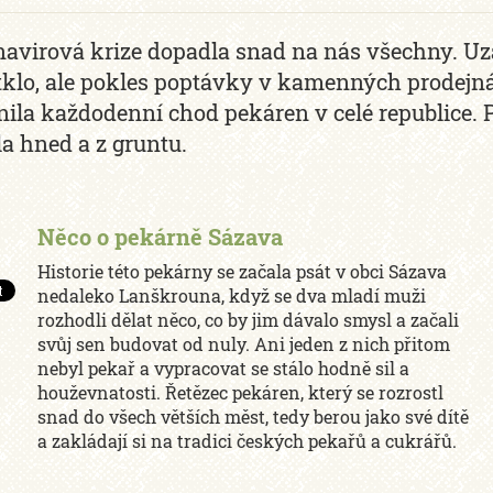
avirová krize dopadla snad na nás všechny. Uz
klo, ale pokles poptávky v kamenných prodejná
nila každodenní chod pekáren v celé republice. 
la hned a z gruntu.
Něco o pekárně Sázava
Historie této pekárny se začala psát v obci Sázava
nedaleko Lanškrouna, když se dva mladí muži
rozhodli dělat něco, co by jim dávalo smysl a začali
svůj sen budovat od nuly. Ani jeden z nich přitom
nebyl pekař a vypracovat se stálo hodně sil a
houževnatosti. Řetězec pekáren, který se rozrostl
snad do všech větších měst, tedy berou jako své dítě
a zakládají si na tradici českých pekařů a cukrářů.