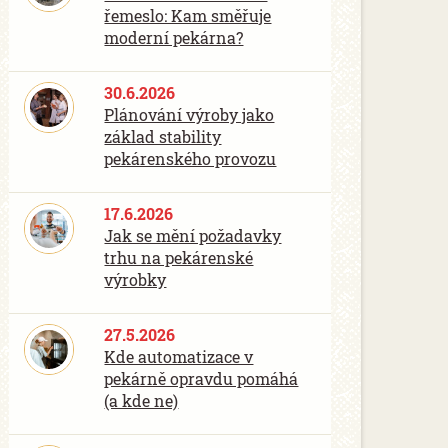
řemeslo: Kam směřuje
moderní pekárna?
30.6.2026
Plánování výroby jako
základ stability
pekárenského provozu
17.6.2026
Jak se mění požadavky
trhu na pekárenské
výrobky
27.5.2026
Kde automatizace v
pekárně opravdu pomáhá
(a kde ne)