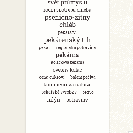
svět průmyslu
roční spotřeba chleba
pšenično-žitný
chléb
pekařství
pekárenský trh
pekař
regionální potravina
pekárna
Koláčkova pekárna
ovesný koláč
cena cukroví
balení pečiva
koronavirová nákaza
pekařské výrobky
pečivo
mlýn
potraviny