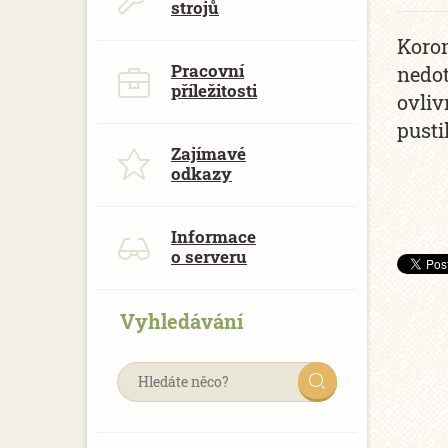
strojů
Koron
Pracovní
nedot
příležitosti
ovliv
pusti
Zajímavé
odkazy
Informace
o serveru
Vyhledávání