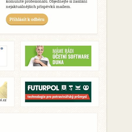
komunitě profesionálů. Objednejte si zasílání
nejaktuálnějších příspěvků mailem.
Přihlásit k odběru