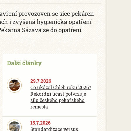
avření provozoven se sice pekáren
ch i zvýšená hygienická opatření
Pekárna Sázava se do opatření
Další články
29.7.2026
Co ukázal Chléb roku 2026?
Rekordní účast potvrzuje
sílu českého pekařského
řemesla
15.7.2026
Standardizace versus