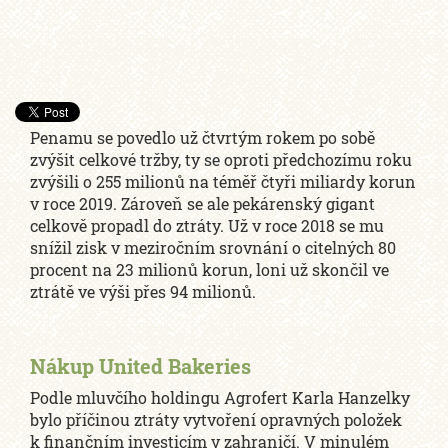
Penamu se povedlo už čtvrtým rokem po sobě
zvýšit celkové tržby, ty se oproti předchozímu roku
zvýšili o 255 milionů na téměř čtyři miliardy korun
v roce 2019. Zároveň se ale pekárenský gigant
celkově propadl do ztráty. Už v roce 2018 se mu
snížil zisk v meziročním srovnání o citelných 80
procent na 23 milionů korun, loni už skončil ve
ztrátě ve výši přes 94 milionů.
Nákup United Bakeries
Podle mluvčího holdingu Agrofert Karla Hanzelky
bylo příčinou ztráty vytvoření opravných položek
k finančním investicím v zahraničí. V minulém