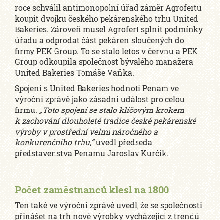
roce schválil antimonopolní úřad záměr Agrofertu
koupit dvojku českého pekárenského trhu United
Bakeries. Zároveň musel Agrofert splnit podmínky
úřadu a odprodat část pekáren sloučených do
firmy PEK Group. To se stalo letos v červnu a PEK
Group odkoupila společnost bývalého manažera
United Bakeries Tomáše Vaňka.
Spojení s United Bakeries hodnotí Penam ve
výroční zprávě jako zásadní událost pro celou
firmu.
„Toto spojení se stalo klíčovým krokem
k zachování dlouholeté tradice české pekárenské
výroby v prostřední velmi náročného a
konkurenčního trhu,“
uvedl předseda
představenstva Penamu Jaroslav Kurčík.
Počet zaměstnanců klesl na 1800
Ten také ve výroční zprávě uvedl, že se společnosti
přinášet na trh nové výrobky vycházející z trendů