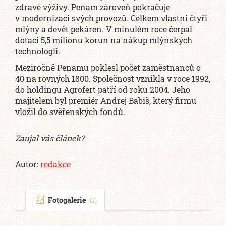
zdravé výživy. Penam zároveň pokračuje
v modernizaci svých provozů. Celkem vlastní čtyři
mlýny a devět pekáren. V minulém roce čerpal
dotaci 5,5 milionu korun na nákup mlýnských
technologií.
Meziročně Penamu poklesl počet zaměstnanců o
40 na rovných 1800. Společnost vznikla v roce 1992,
do holdingu Agrofert patří od roku 2004. Jeho
majitelem byl premiér Andrej Babiš, který firmu
vložil do svěřenských fondů.
Zaujal vás článek?
Autor:
redakce
Fotogalerie
(1)