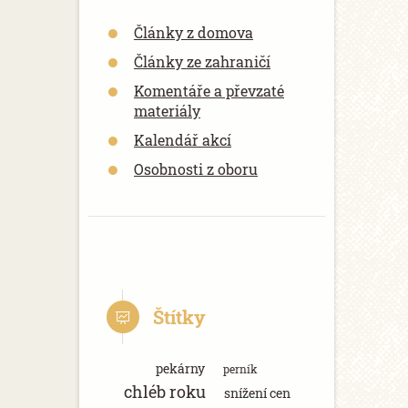
Články z domova
Články ze zahraničí
Komentáře a převzaté
materiály
Kalendář akcí
Osobnosti z oboru
Štítky
pekárny
perník
chléb roku
snížení cen