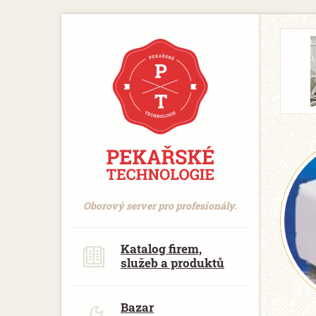
https://www.traditionrolex.com/18
Oborový server pro profesionály.
Katalog firem,
služeb a produktů
Bazar