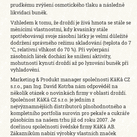
prudkému zvýšení osmotického tlaku a následně
likvidaci buněk.
Vzhledem k tomu, že droždí je živá hmota se stále se
měnícími vlastnostmi, kdy kvasinky stále
spotřebovávají svoje zásobní látky je velmi důležité
dodržení správného režimu skladování (teplota do 7
°C, relativní vlhkost do 70 %). Při vyčerpání
zásobních látek dochází ke snížení aktivity,
mohutnosti kynutí droždí až po lyzování buněk při
vyhladovění.
Marketing & Produkt manager společnosti KåKå CZ
s.r.o., pan Ing. David Kotrba nám odpověděl na
několik otázek o novinkách firmy v oblasti droždí.
Společnost KåKå CZ s.r.o. je jedním z
nejvýznamnějších distributorů plnohodnotného a
kompletního portfolia surovin pro pekaře a cukráře
působícím na našem trhu již od roku 2007. Je
dceřinou společností švédské firmy KåKå AB.
Zákazníkům nabízí výrobky vlastních značek