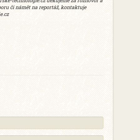
ske-technologie.cz děkujeme za rozhovor a
boru či námět na reportáž, kontaktuje
e.cz