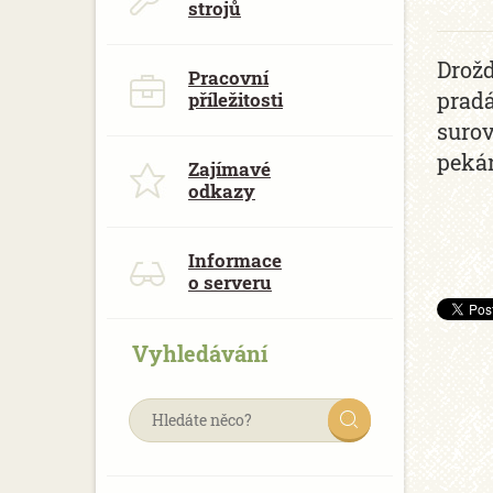
strojů
Drožd
Pracovní
pradá
příležitosti
surov
peká
Zajímavé
odkazy
Informace
o serveru
Vyhledávání