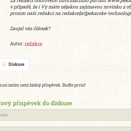
Za redakci oborového informačního portálu www.pekar
v případě, že i Vy máte nějakou zajímavou novinku z o
prosím naši redakci na redakce[at]pekarske-technologi
Zaujal vás článek?
Autor:
redakce
Diskuse
kusi zatím není žádný příspěvek. Buďte první!
ový příspěvek do diskuse