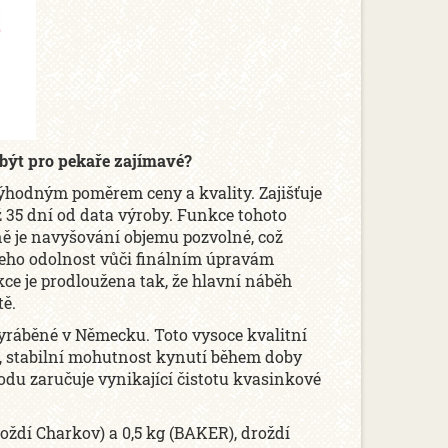
 být pro pekaře zajímavé?
výhodným poměrem ceny a kvality. Zajišťuje
ž 35 dní od data výroby. Funkce tohoto
ně je navyšování objemu pozvolné, což
 jeho odolnost vůči finálním úpravám
kce je prodloužena tak, že hlavní náběh
tě.
yráběné v Německu. Toto vysoce kvalitní
u, stabilní mohutnost kynutí během doby
odu zaručuje vynikající čistotu kvasinkové
oždí Charkov) a 0,5 kg (BAKER), droždí