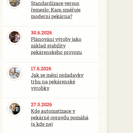
Standardizace versus
řemeslo: Kam směřuje
moderní pekárna?
30.6.2026
Plánování výroby jako
základ stability
pekárenského provozu
17.6.2026
Jak se mění požadavky
trhu na pekárenské
výrobky
27.5.2026
Kde automatizace v
pekárně opravdu pomáhá
(a kde ne)