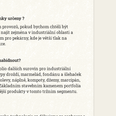
inky určeny ?
h provozů, pokud bychom chtěli být
ajít zejména v industriální oblasti a
m pro pekárny, kde je větší tlak na
ce.
nabídnout?
lio dalších surovin pro industriální
typy droždí, marmelád, fondánu a šlehaček
olevy, náplně, kompoty, džemy, marcipán,
y. Základním stavebním kamenem portfolia
nější produkty v tomto tržním segmentu.