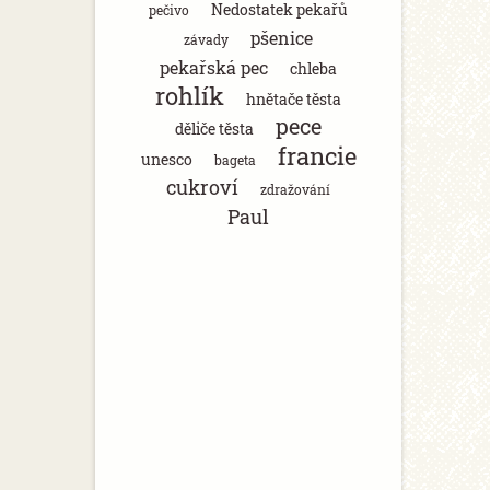
Nedostatek pekařů
pečivo
pšenice
závady
pekařská pec
chleba
rohlík
hnětače těsta
pece
děliče těsta
francie
unesco
bageta
cukroví
zdražování
Paul