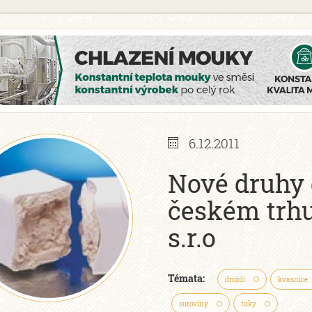
6.12.2011
Nové druhy 
českém trh
s.r.o
Témata:
droždí
kvasnice
suroviny
tuky