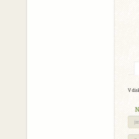
V dis
N