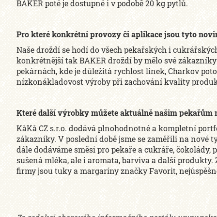
BAKER poté je dostupné i v podobě 20 kg pytlů.
Pro které konkrétní provozy či aplikace jsou tyto nov
Naše droždí se hodí do všech pekařských i cukrářskýc
konkrétnější tak BAKER droždí by mělo své zákazníky n
pekárnách, kde je důležitá rychlost linek, Charkov poto
nízkonákladovost výroby při zachování kvality produk
Které další výrobky můžete aktuálně našim pekařům 
KåKå CZ s.r.o. dodává plnohodnotné a kompletní portfo
zákazníky. V poslední době jsme se zaměřili na nové 
dále dodáváme směsi pro pekaře a cukráře, čokolády, p
sušená mléka, ale i aromata, barviva a další produkt
firmy jsou tuky a margaríny značky Favorit, nejúspěš