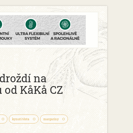
droždí na
u od KåKå CZ
kynutí těsta
margaríny