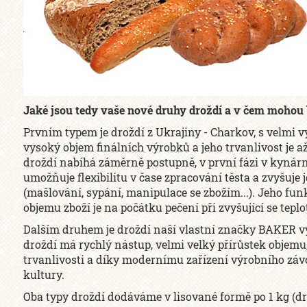
Jaké jsou tedy vaše nové druhy droždí a v čem mohou
Prvním typem je droždí z Ukrajiny - Charkov, s velmi 
vysoký objem finálních výrobků a jeho trvanlivost je a
droždí nabíhá záměrně postupně, v první fázi v kynár
umožňuje flexibilitu v čase zpracování těsta a zvyšuje
(mašlování, sypání, manipulace se zbožím...). Jeho fun
objemu zboží je na počátku pečení při zvyšující se teplo
Dalším druhem je droždí naší vlastní značky BAKER v
droždí má rychlý nástup, velmi velký přírůstek objem
trvanlivosti a díky modernímu zařízení výrobního záv
kultury.
Oba typy droždí dodáváme v lisované formě po 1 kg (dr