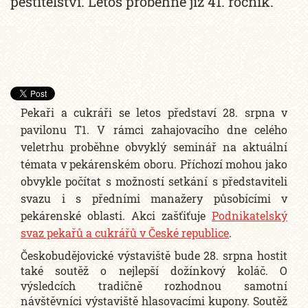
pěstitelství. Letos proběhne již 41. ročník.
Pekaři a cukráři se letos představí 28. srpna v
pavilonu T1. V rámci zahajovacího dne celého
veletrhu proběhne obvyklý seminář na aktuální
témata v pekárenském oboru. Příchozí mohou jako
obvykle počítat s možností setkání s představiteli
svazu i s předními manažery působícími v
pekárenské oblasti. Akci zašťiťuje
Podnikatelský
svaz pekařů a cukrářů v České republice
.
Českobudějovické výstaviště bude 28. srpna hostit
také soutěž o nejlepší dožínkový koláč. O
výsledcích tradičně rozhodnou samotní
návštěvníci výstaviště hlasovacími kupony. Soutěž