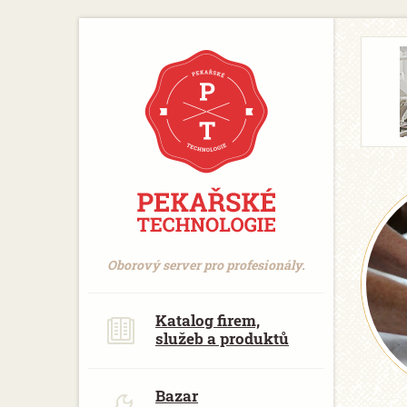
https://www.traditionrolex.com/18
Oborový server pro profesionály.
Katalog firem,
služeb a produktů
Bazar