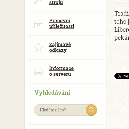
strojů
Tradi
Pracovní
toho 
příležitosti
Liber
pekár
Zajímavé
odkazy
Informace
o serveru
Vyhledávání