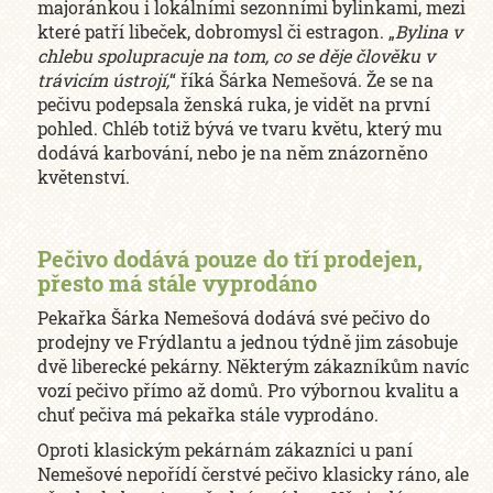
majoránkou i lokálními sezonními bylinkami, mezi
které patří libeček, dobromysl či estragon. „
Bylina v
chlebu spolupracuje na tom, co se děje člověku v
trávicím ústrojí,
“ říká Šárka Nemešová. Že se na
pečivu podepsala ženská ruka, je vidět na první
pohled. Chléb totiž bývá ve tvaru květu, který mu
dodává karbování, nebo je na něm znázorněno
květenství.
Pečivo dodává pouze do tří prodejen,
přesto má stále vyprodáno
Pekařka Šárka Nemešová dodává své pečivo do
prodejny ve Frýdlantu a jednou týdně jim zásobuje
dvě liberecké pekárny. Některým zákazníkům navíc
vozí pečivo přímo až domů. Pro výbornou kvalitu a
chuť pečiva má pekařka stále vyprodáno.
Oproti klasickým pekárnám zákazníci u paní
Nemešové nepořídí čerstvé pečivo klasicky ráno, ale