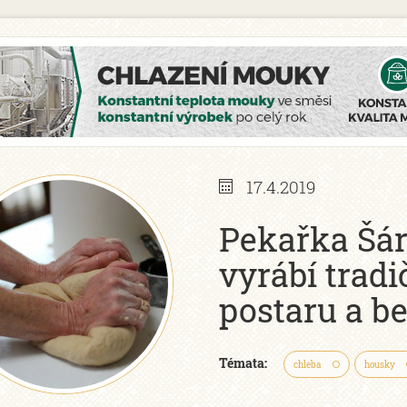
17.4.2019
Pekařka Šá
vyrábí tradi
postaru a be
Témata:
chleba
housky