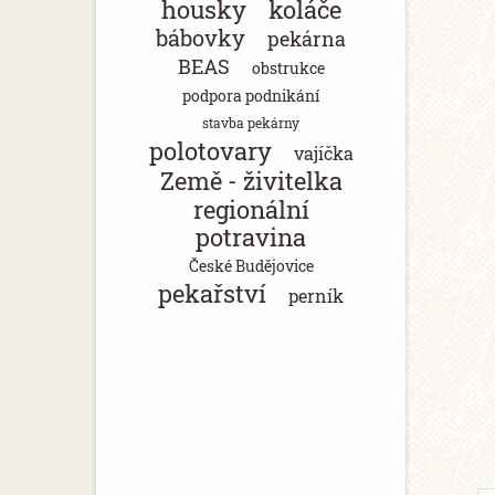
housky
koláče
bábovky
pekárna
BEAS
obstrukce
podpora podnikání
stavba pekárny
polotovary
vajíčka
Země - živitelka
regionální
potravina
České Budějovice
pekařství
perník