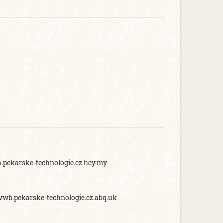
mo.pekarske-technologie.cz.hcy.my
.evwb.pekarske-technologie.cz.abq.uk