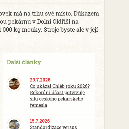
ábovek má na trhu své místo. Důkazem
ou pekárnu v Dolní Oldřiši na
000 kg mouky. Stroje byste ale v její
Další články
29.7.2026
Co ukázal Chléb roku 2026?
Rekordní účast potvrzuje
sílu českého pekařského
řemesla
15.7.2026
Standardizace versus