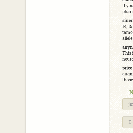
If yo
pharm
sine
14, 1
tamox
allel
anyn
This 
neuro
price
augme
those
N