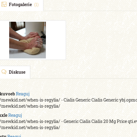
Fotogalerie
(1)
Diskuse
ikuvoeb
Reaguj
//mewkid.net/when-is-regylia/ - Cialis Generic Cialis Generic ybj.op
//mewkid.net/when-is-regylia/
uxle
Reaguj
//mewkid.net/when-is-regylia/ - Generic Cialis Cialis 20 Mg Price qti
//mewkid.net/when-is-regylia/
sty
Reaguj