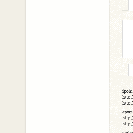
ipoh
http:
http:
epog
http:
http:
emba