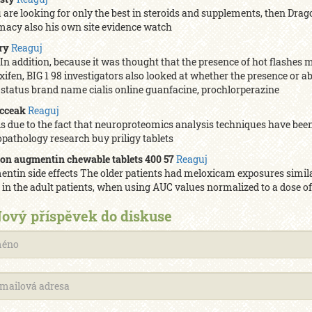
u are looking for only the best in steroids and supplements, then Drag
acy also his own site evidence watch
rry
Reaguj
5 In addition, because it was thought that the presence of hot flashes m
ifen, BIG 1 98 investigators also looked at whether the presence or 
e status brand name cialis online guanfacine, prochlorperazine
cceak
Reaguj
is due to the fact that neuroproteomics analysis techniques have been
pathology research buy priligy tablets
 on augmentin chewable tablets 400 57
Reaguj
ntin side effects The older patients had meloxicam exposures similar 
 in the adult patients, when using AUC values normalized to a dose of
ový příspěvek do diskuse