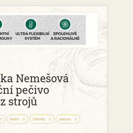
rka Nemešová
ční pečivo
z strojů
koláče
bábovky
pekárna