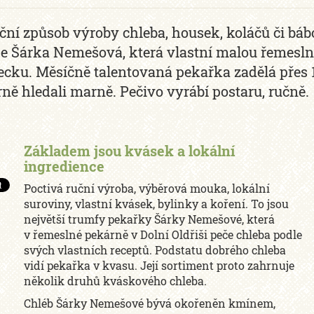
ční způsob výroby chleba, housek, koláčů či b
je Šárka Nemešová, která vlastní malou řemesln
ecku. Měsíčně talentovaná pekařka zadělá přes 1 
ně hledali marně. Pečivo vyrábí postaru, ručně.
Základem jsou kvásek a lokální
ingredience
Poctivá ruční výroba, výběrová mouka, lokální
suroviny, vlastní kvásek, bylinky a koření. To jsou
největší trumfy pekařky Šárky Nemešové, která
v řemeslné pekárně v Dolní Oldřiši peče chleba podle
svých vlastních receptů. Podstatu dobrého chleba
vidí pekařka v kvasu. Její sortiment proto zahrnuje
několik druhů kváskového chleba.
Chléb Šárky Nemešové bývá okořeněn kmínem,