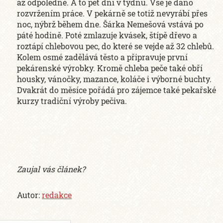
až odpoledne. A to pět dní v týdnu. Vše je dáno
rozvržením práce. V pekárně se totiž nevyrábí přes
noc, nýbrž během dne. Šárka Nemešová vstává po
páté hodině. Poté zmlazuje kvásek, štípě dřevo a
roztápí chlebovou pec, do které se vejde až 32 chlebů.
Kolem osmé zadělává těsto a připravuje první
pekárenské výrobky. Kromě chleba peče také obří
housky, vánočky, mazance, koláče i výborné buchty.
Dvakrát do měsíce pořádá pro zájemce také pekařské
kurzy tradiční výroby pečiva.
Zaujal vás článek?
Autor:
redakce