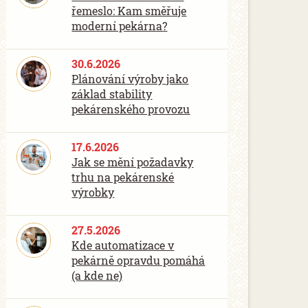
řemeslo: Kam směřuje
moderní pekárna?
30.6.2026
Plánování výroby jako
základ stability
pekárenského provozu
17.6.2026
Jak se mění požadavky
trhu na pekárenské
výrobky
27.5.2026
Kde automatizace v
pekárně opravdu pomáhá
(a kde ne)