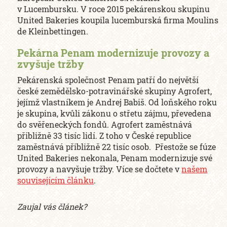
v Lucembursku. V roce 2015 pekárenskou skupinu
United Bakeries koupila lucemburská firma Moulins
de Kleinbettingen.
Pekárna Penam modernizuje provozy a
zvyšuje tržby
Pekárenská společnost Penam patří do největší
české zemědělsko-potravinářské skupiny Agrofert,
jejímž vlastníkem je Andrej Babiš. Od loňského roku
je skupina, kvůli zákonu o střetu zájmu, převedena
do svěřeneckých fondů. Agrofert zaměstnává
přibližně 33 tisíc lidí. Z toho v České republice
zaměstnává přibližně 22 tisíc osob. Přestože se fúze
United Bakeries nekonala, Penam modernizuje své
provozy a navyšuje tržby. Více se dočtete v
našem
souvisejícím článku
.
Zaujal vás článek?