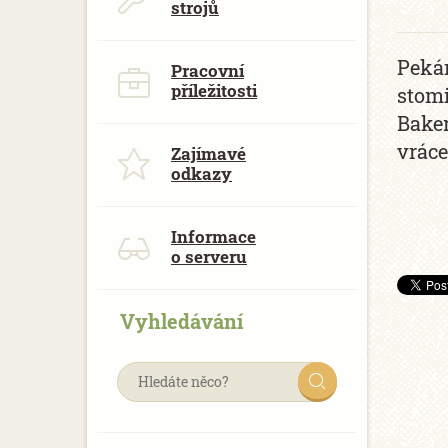
strojů
Pekár
Pracovní
příležitosti
stomi
Baker
vráce
Zajímavé
odkazy
Informace
o serveru
Vyhledávání