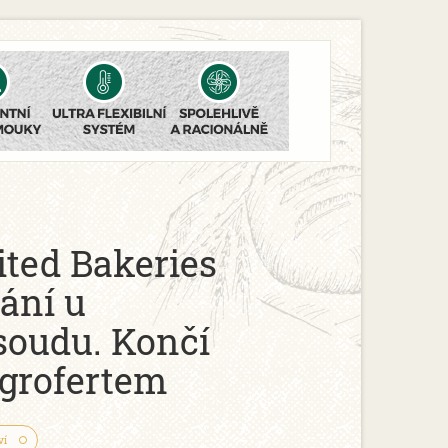
ted Bakeries
ání u
soudu. Končí
Agrofertem
ví