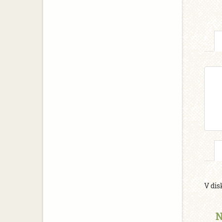
V dis
N