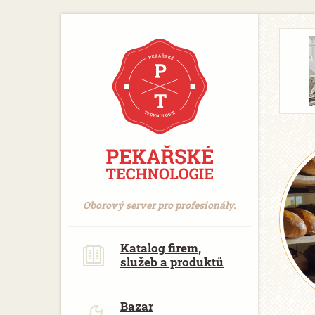
https://www.traditionrolex.com/18
Oborový server pro profesionály.
Katalog firem,
služeb a produktů
Bazar