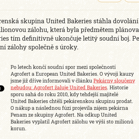
enská skupina United Bakeries stáhla dovolání
lionovou zálohu, která byla předmětem plánova
ies tím definitivně ukončuje letitý soudní boj.
ní zálohy společně s úroky.
Po letech končí soudní spor mezi společností
Agrofert a European United Bakeries. O vývoji kauzy
jsme již dříve informovali v článku
Pekárny sloučeny
nebudou: Agrofert žaluje United Bakeries
. Historie
sporu sahá do roku 2010, kdy tehdejší majitelé
United Bakeries chtěli pekárenskou skupinu prodat.
O nákup a následnou fúzi projevila zájem pekárna
Penam ze skupiny Agrofert. Na odkup United
Bakeries vyplatil Agrofert zálohu ve výši sto milionů
korun.