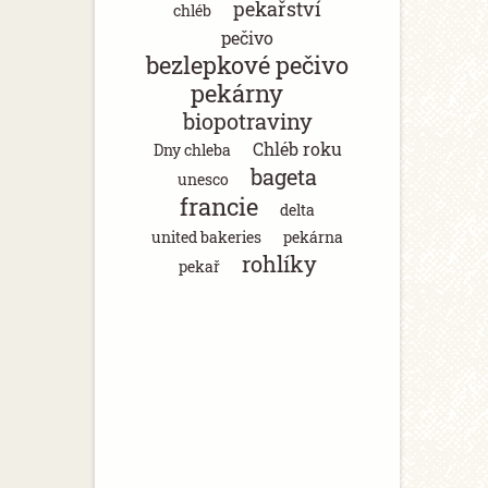
pekařství
chléb
pečivo
bezlepkové pečivo
pekárny
biopotraviny
Chléb roku
Dny chleba
bageta
unesco
francie
delta
united bakeries
pekárna
rohlíky
pekař