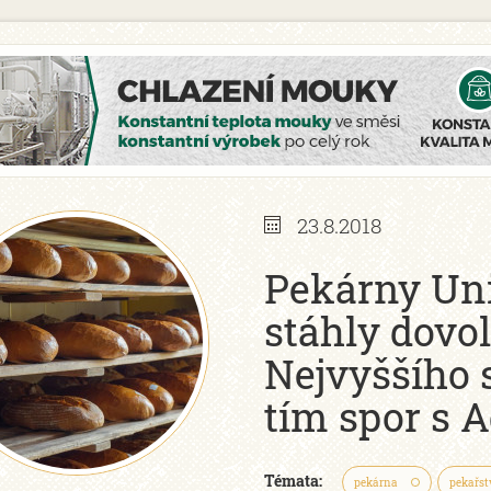
23.8.2018
Pekárny Uni
stáhly dovol
Nejvyššího 
tím spor s 
Témata:
pekárna
pekařst