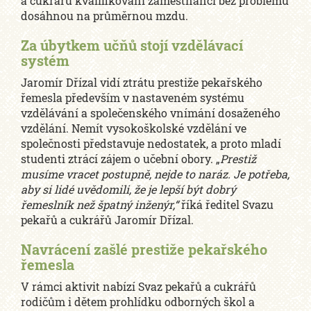
a cukrářů kvalifikovaní zaměstnanci bez problémů
dosáhnou na průměrnou mzdu.
Za úbytkem učňů stojí vzdělávací
systém
Jaromír Dřízal vidí ztrátu prestiže pekařského
řemesla především v nastaveném systému
vzdělávání a společenského vnímání dosaženého
vzdělání. Nemít vysokoškolské vzdělání ve
společnosti představuje nedostatek, a proto mladí
studenti ztrácí zájem o učební obory. „
Prestiž
musíme vracet postupně, nejde to naráz. Je potřeba,
aby si lidé uvědomili, že je lepší být dobrý
řemeslník než špatný inženýr,“
říká ředitel Svazu
pekařů a cukrářů Jaromír Dřízal.
Navrácení zašlé prestiže pekařského
řemesla
V rámci aktivit nabízí Svaz pekařů a cukrářů
rodičům i dětem prohlídku odborných škol a