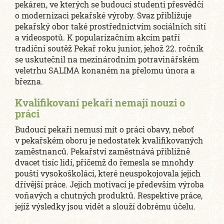
pekáren, ve kterých se budoucí studenti přesvědčí
o modernizaci pekařské výroby. Svaz přibližuje
pekařský obor také prostřednictvím sociálních sítí
a videospotů. K popularizačním akcím patří
tradiční soutěž Pekař roku junior, jehož 22. ročník
se uskutečnil na mezinárodním potravinářském
veletrhu SALIMA konaném na přelomu února a
března.
Kvalifikovaní pekaři nemají nouzi o
práci
Budoucí pekaři nemusí mít o práci obavy, neboť
v pekařském oboru je nedostatek kvalifikovaných
zaměstnanců. Pekařství zaměstnává přibližně
dvacet tisíc lidí, přičemž do řemesla se mnohdy
pouští vysokoškoláci, které neuspokojovala jejich
dřívější práce. Jejich motivací je především výroba
voňavých a chutných produktů. Respektive práce,
jejíž výsledky jsou vidět a slouží dobrému účelu.