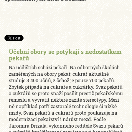
Učební obory se potýkají s nedostatkem
pekařů
Na učilištích schází pekaři. Na odborných školách
zaměřených na obory pekař, cukrář aktuálně
studuje 3 400 učňů, z čehož je pouze 700 pekařů.
Zbytek připadá na cukráře a cukrářky. Svaz pekařů
a cukrářů se proto snaží posílit prestiž pekařskému
řemeslu a vyvrátit některé zažité stereotypy. Mezi
ně například patří zastaralé technologie či nízké
mzdy. Svaz pekařů a cukrářů proto poukazuje na
modernizaci pekařství i nárůst mezd. Podle
Jaromíra Dřízala, výkonného ředitele Svazu pekařů