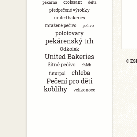
croissant
pekárna
delta
předpečené výrobky
united bakeries
mražené pečivo
pečivo
polotovary
pekárenský trh
Odkolek
United Bakeries
© ESM
žitné pečivo
chléb
chleba
futurpol
Pečení pro děti
koblihy
velikonoce