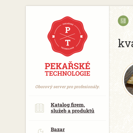
https://www.traditionrolex.com/18
kv
Oborový server pro profesionály.
Katalog firem,
služeb a produktů
Bazar