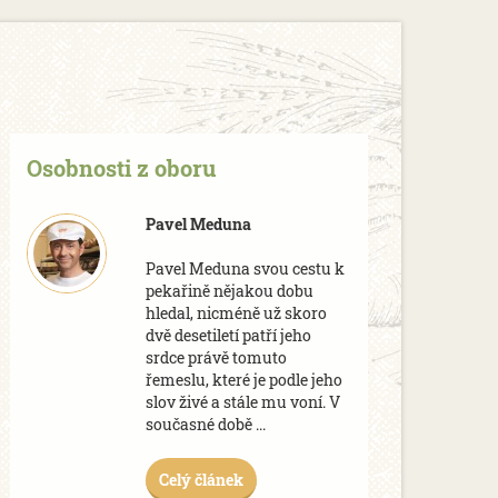
Osobnosti z oboru
Pavel Meduna
Pavel Meduna svou cestu k
pekařině nějakou dobu
hledal, nicméně už skoro
dvě desetiletí patří jeho
srdce právě tomuto
řemeslu, které je podle jeho
slov živé a stále mu voní. V
současné době ...
Celý článek