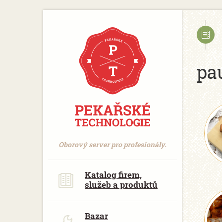
https://www.traditionrolex.com/18
pa
Oborový server pro profesionály.
Katalog firem,
služeb a produktů
Bazar