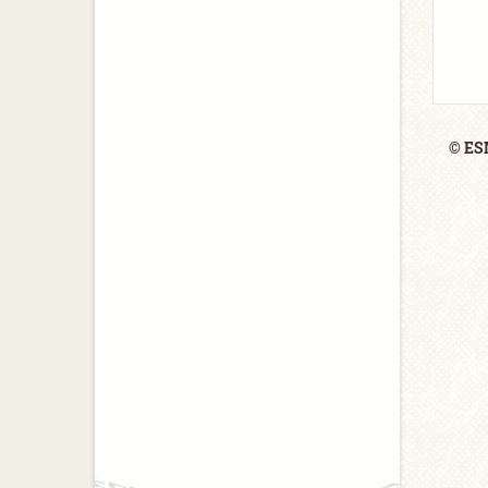
© ESM