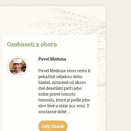
Osobnosti z oboru
Pavel Meduna
Pavel Meduna svou cestu k
pekařině nějakou dobu
hledal, nicméně už skoro
dvě desetiletí patří jeho
srdce právě tomuto
řemeslu, které je podle jeho
slov živé a stále mu voní. V
současné době ...
Celý článek