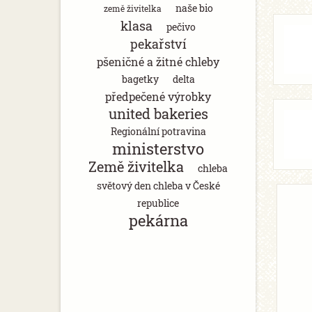
naše bio
země živitelka
klasa
pečivo
pekařství
pšeničné a žitné chleby
bagetky
delta
předpečené výrobky
united bakeries
Regionální potravina
ministerstvo
Země živitelka
chleba
světový den chleba v České
republice
pekárna