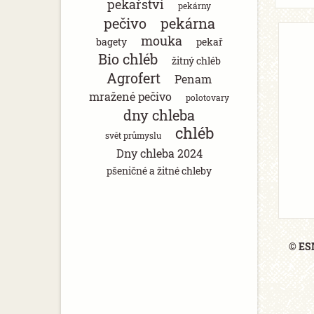
pekařství
pekárny
pečivo
pekárna
mouka
bagety
pekař
Bio chléb
žitný chléb
Agrofert
Penam
mražené pečivo
polotovary
dny chleba
chléb
svět průmyslu
Dny chleba 2024
pšeničné a žitné chleby
© ESM