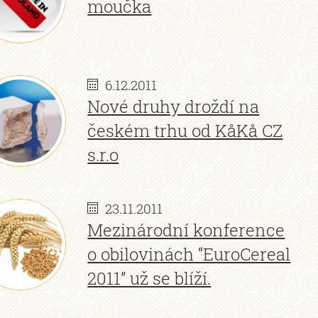
moučka
6.12.2011
Nové druhy droždí na
českém trhu od KåKå CZ
s.r.o
23.11.2011
Mezinárodní konference
o obilovinách “EuroCereal
2011” už se blíží.