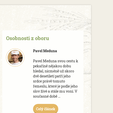
Osobnosti z oboru
Pavel Meduna
Pavel Meduna svou cestu k
pekařině nějakou dobu
hledal, nicméně už skoro
dvě desetiletí patří jeho
srdce právě tomuto
řemeslu, které je podle jeho
slov živé a stále mu voní. V
současné době ...
Celý článek