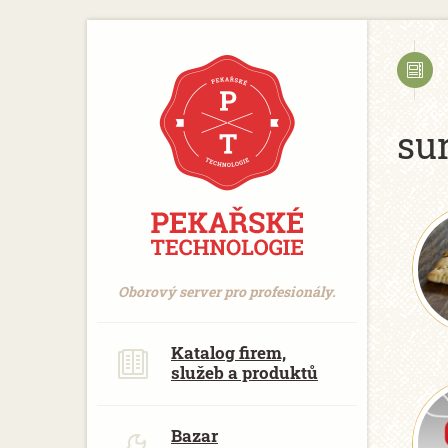
https://www.traditionrolex.com/18
su
Oborový server pro profesionály.
Katalog firem,
služeb a produktů
Bazar