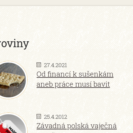
roviny
27.4.2021
Od financí k sušenkám
aneb práce musí bavit
25.4.2012
Závadná polská vaječná