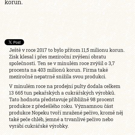
korun.
Ještě v roce 2017 to bylo přitom 11,5 milionu korun.
Zisk klesal i přes meziroční zvýšení obratu
společnosti. Ten se v minulém roce zvýšil o 3,7
procenta na 403 milionů korun. Firma také
meziročně nepatrně snížila svou produkci.
V minulém roce na prodejní pulty dodala celkem
13 665 tun pekařských a cukrářských výrobků.
Tato hodnota představuje přibližně 98 procent
produkce z předešlého roku. Významnou část
produkce Nopeku tvoří mražené pečivo, kromě něj
také peče chléb, jemné a trvanlivé pečivo nebo
vyrábí cukrářské výrobky.