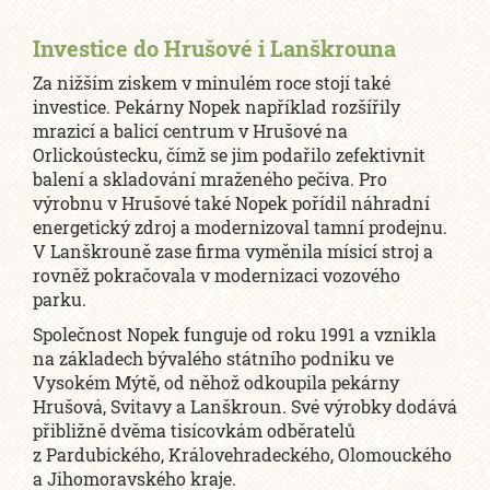
Investice do Hrušové i Lanškrouna
Za nižším ziskem v minulém roce stojí také
investice. Pekárny Nopek například rozšířily
mrazicí a balicí centrum v Hrušové na
Orlickoústecku, čímž se jim podařilo zefektivnit
balení a skladování mraženého pečiva. Pro
výrobnu v Hrušové také Nopek pořídil náhradní
energetický zdroj a modernizoval tamní prodejnu.
V Lanškrouně zase firma vyměnila mísicí stroj a
rovněž pokračovala v modernizaci vozového
parku.
Společnost Nopek funguje od roku 1991 a vznikla
na základech bývalého státního podniku ve
Vysokém Mýtě, od něhož odkoupila pekárny
Hrušová, Svitavy a Lanškroun. Své výrobky dodává
přibližně dvěma tisícovkám odběratelů
z Pardubického, Královehradeckého, Olomouckého
a Jihomoravského kraje.