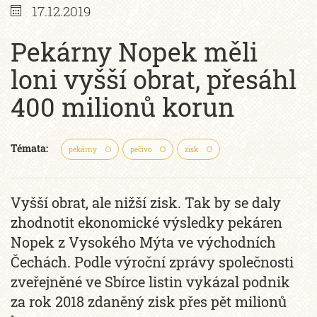
17.12.2019
Pekárny Nopek měli
loni vyšší obrat, přesáhl
400 milionů korun
Témata:
pekárny
pečivo
zisk
Vyšší obrat, ale nižší zisk. Tak by se daly
zhodnotit ekonomické výsledky pekáren
Nopek z Vysokého Mýta ve východních
Čechách. Podle výroční zprávy společnosti
zveřejněné ve Sbírce listin vykázal podnik
za rok 2018 zdaněný zisk přes pět milionů