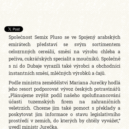
Společnost Semix Pluso se ve Spojený arabských
emirátech představí se svým sortimentem
celozrnných cereálií, směsí na výrobu chleba a
pečiva, cukrářských specialit a moučníků. Společně
s ní do Dubaje vyrazili také výrobci a obchodníci
instantních směsí, mléčných výrobků a čajů.
Podle ministra zemědělství Mariana Jurečky hodlá
jeho resort podporovat vývoz českých potravinářů
„Plánujeme zvýšit podíl našeho spolufinancování
účasti tuzemských firem na zahraničních
veletrzích. Chceme jim také pomoct s překlady a
poskytovat jim informace o stavu legislativního
prostředí v zemích, do kterých by chtěly vyvážet,“
uvedl ministr Jurečka.