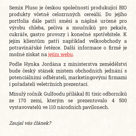
Semix Pluso je českou společností produkující BIO
produkty včetně celozrnných cereálií. Do jejího
portfolia dále patří směsi a náplně určené pro
výrobu chleba, pečiva a moučníků pro pekaře,
cukráře, gastro provozy i konečné spotřebitele. K
jejím klientům patří například velkoobchody a
potravinářské řetězce. Další informace o firmě je
možné získat na
jejím webu
.
Podle Hynka Jordána z ministerstva zemědělství
bude český stánek místem obchodních jednání s
potenciálními odběrateli, marketingovými firmami
i pořadateli veletržních prezentací.
Minulý ročník Gulfoodu přilákal 81 tisíc odborníků
ze 170 zemí, kterým se prezentovalo 4 500
vystavovatelů ve 110 národních pavilonech.
Zaujal vás článek?