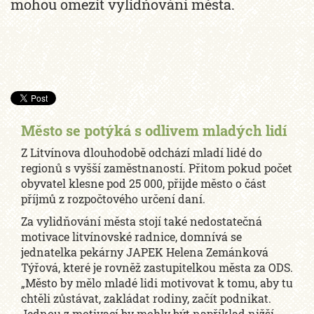
mohou omezit vylidňování města.
Město se potýká s odlivem mladých lidí
Z Litvínova dlouhodobě odchází mladí lidé do
regionů s vyšší zaměstnaností. Přitom pokud počet
obyvatel klesne pod 25 000, přijde město o část
příjmů z rozpočtového určení daní.
Za vylidňování města stojí také nedostatečná
motivace litvínovské radnice, domnívá se
jednatelka pekárny JAPEK Helena Zemánková
Týřová, které je rovněž zastupitelkou města za ODS.
„Město by mělo mladé lidi motivovat k tomu, aby tu
chtěli zůstávat, zakládat rodiny, začít podnikat.
Jednou z motivací by mohly být například nižší