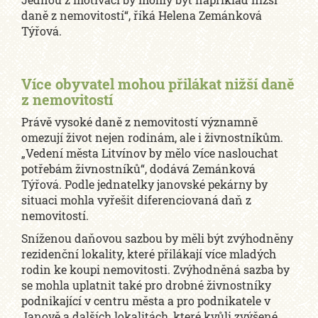
daně z nemovitostí“, říká Helena Zemánková
Týřová.
Více obyvatel mohou přilákat nižší daně
z nemovitostí
Právě vysoké daně z nemovitostí významně
omezují život nejen rodinám, ale i živnostníkům.
„Vedení města Litvínov by mělo více naslouchat
potřebám živnostníků“, dodává Zemánková
Týřová. Podle jednatelky janovské pekárny by
situaci mohla vyřešit diferenciovaná daň z
nemovitostí.
Sníženou daňovou sazbou by měli být zvýhodněny
rezidenční lokality, které přilákají více mladých
rodin ke koupi nemovitosti. Zvýhodněná sazba by
se mohla uplatnit také pro drobné živnostníky
podnikající v centru města a pro podnikatele v
Janově a dalších lokalitách, které kvůli zvýšené