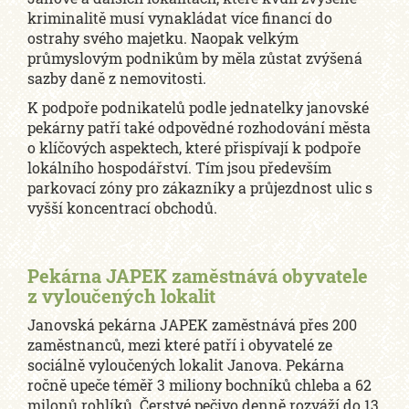
kriminalitě musí vynakládat více financí do
ostrahy svého majetku. Naopak velkým
průmyslovým podnikům by měla zůstat zvýšená
sazby daně z nemovitosti.
K podpoře podnikatelů podle jednatelky janovské
pekárny patří také odpovědné rozhodování města
o klíčových aspektech, které přispívají k podpoře
lokálního hospodářství. Tím jsou především
parkovací zóny pro zákazníky a průjezdnost ulic s
vyšší koncentrací obchodů.
Pekárna JAPEK zaměstnává obyvatele
z vyloučených lokalit
Janovská pekárna JAPEK zaměstnává přes 200
zaměstnanců, mezi které patří i obyvatelé ze
sociálně vyloučených lokalit Janova. Pekárna
ročně upeče téměř 3 miliony bochníků chleba a 62
milonů rohlíků. Čerstvé pečivo denně rozváží do 13