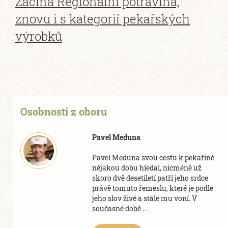
Začíná Regionální potravina,
znovu i s kategorií pekařských
výrobků
Osobnosti z oboru
Pavel Meduna
Pavel Meduna svou cestu k pekařině
nějakou dobu hledal, nicméně už
skoro dvě desetiletí patří jeho srdce
právě tomuto řemeslu, které je podle
jeho slov živé a stále mu voní. V
současné době ...