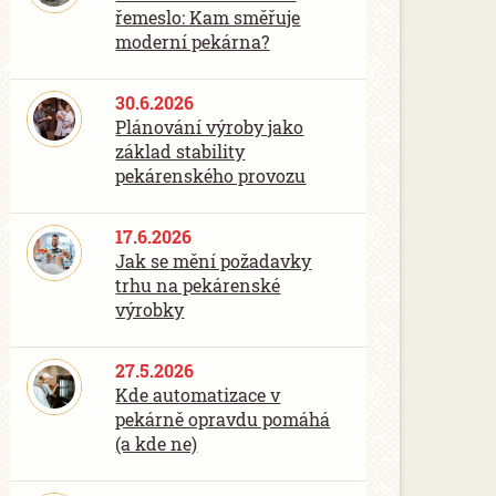
řemeslo: Kam směřuje
moderní pekárna?
30.6.2026
Plánování výroby jako
základ stability
pekárenského provozu
17.6.2026
Jak se mění požadavky
trhu na pekárenské
výrobky
27.5.2026
Kde automatizace v
pekárně opravdu pomáhá
(a kde ne)