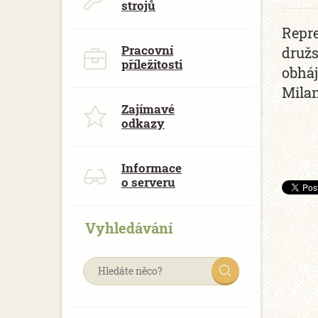
strojů
Repre
Pracovní
družs
příležitosti
obháj
Milan
Zajímavé
odkazy
Informace
o serveru
Vyhledávání