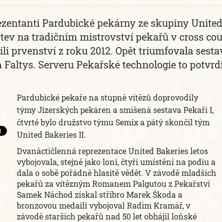
zentanti Pardubické pekárny ze skupiny United
tev na tradičním mistrovství pekařů v cross cou
ili prvenství z roku 2012. Opět triumfovala se
 Faltys. Serveru Pekařské technologie to potvr
Pardubické pekaře na stupně vítězů doprovodily
týmy Jizerských pekáren a smíšená sestava Pekaři I,
čtvrté bylo družstvo týmu Semix a pátý skončil tým
United Bakeries II.
Dvanáctičlenná reprezentace United Bakeries letos
vybojovala, stejně jako loni, čtyři umístění na podiu a
dala o sobě pořádně hlasitě vědět. V závodě mladších
pekařů za vítězným Romanem Palgutou z Pekařství
Samek Náchod získal stříbro Marek Škoda a
bronzovou medaili vybojoval Radim Kramář, v
závodě starších pekařů nad 50 let obhájil loňské