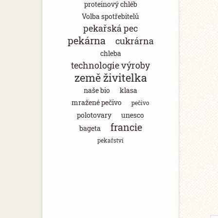
proteinový chléb
Volba spotřebitelů
pekařská pec
pekárna
cukrárna
chleba
technologie výroby
země živitelka
naše bio
klasa
mražené pečivo
pečivo
polotovary
unesco
francie
bageta
pekařství