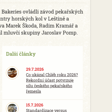
 Bakeries ovládli závod pekařských
ntry horských kol v Leštině a
stava Marek Škoda, Radim Kramář a
dil mluvčí skupiny Jaroslav Pomp.
Další články
29.7.2026
Co ukázal Chléb roku 2026?
Rekordní účast potvrzuje
sílu českého pekařského
řemesla
15.7.2026
Standardizace versus