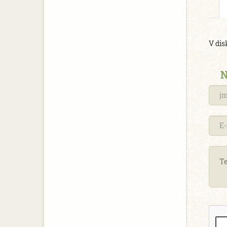
V dis
N