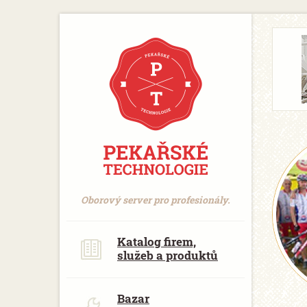
https://www.traditionrolex.com/18
Oborový server pro profesionály.
Katalog firem,
služeb a produktů
Bazar