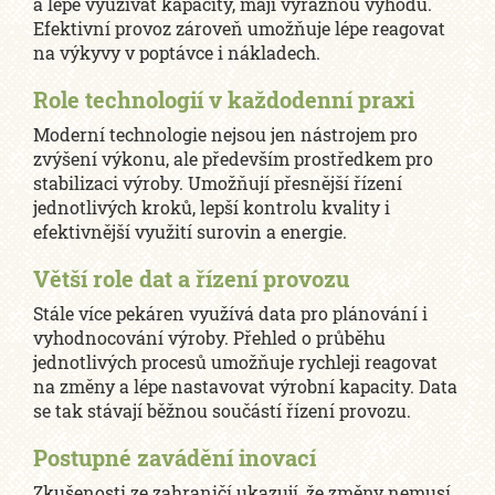
a lépe využívat kapacity, mají výraznou výhodu.
Efektivní provoz zároveň umožňuje lépe reagovat
na výkyvy v poptávce i nákladech.
Role technologií v každodenní praxi
Moderní technologie nejsou jen nástrojem pro
zvýšení výkonu, ale především prostředkem pro
stabilizaci výroby. Umožňují přesnější řízení
jednotlivých kroků, lepší kontrolu kvality i
efektivnější využití surovin a energie.
Větší role dat a řízení provozu
Stále více pekáren využívá data pro plánování i
vyhodnocování výroby. Přehled o průběhu
jednotlivých procesů umožňuje rychleji reagovat
na změny a lépe nastavovat výrobní kapacity. Data
se tak stávají běžnou součástí řízení provozu.
Postupné zavádění inovací
Zkušenosti ze zahraničí ukazují, že změny nemusí