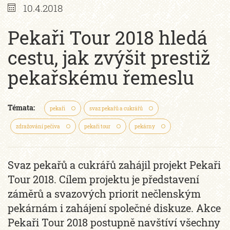
10.4.2018
Pekaři Tour 2018 hledá
cestu, jak zvýšit prestiž
pekařskému řemeslu
Témata:
pekaři
svaz pekařů a cukrářů
zdražování pečiva
pekaři tour
pekárny
Svaz pekařů a cukrářů zahájil projekt Pekaři
Tour 2018. Cílem projektu je představení
záměrů a svazových priorit nečlenským
pekárnám i zahájení společné diskuze. Akce
Pekaři Tour 2018 postupně navštíví všechny