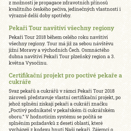
z možností je propagace zdravotních přínosů
kvalitního českého pečiva, jedinečných vlastností i
výrazně delší doby spotřeby.
Pekaři Tour navštíví všechny regiony
Pekaři Tour 2018 během celého roku navštíví
všechny regiony. Tour má již za sebou návštěvu
jižní Moravy a východních Čech. Osmnáctého
dubna navštíví Pekaři Tour plzeňský region a 3.
května Vysočinu.
Certifikační projekt pro poctivé pekaře a
cukráře
Svaz pekařů a cukrářů v rámci Pekaři Tour 2018
zároveň představuje vlastní certifikační projekt, po
jehož splnění získají pekaři a cukráři značku
„Poctivý podnikatel v pekařském či cukrářském
oboru.“ V hodnotícím systému se počítá se
splněním požadavků z deseti oblastí, které
vycházejí z kodexu hnutí Naši pekaři. Zájemci o