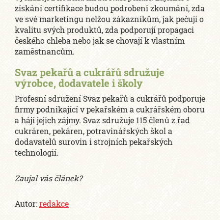
získání certifikace budou podrobeni zkoumání, zda
ve své marketingu nelžou zákazníkům, jak pečují o
kvalitu svých produktů, zda podporují propagaci
českého chleba nebo jak se chovají k vlastním
zaměstnancům.
Svaz pekařů a cukrářů sdružuje
výrobce, dodavatele i školy
Profesní sdružení Svaz pekařů a cukrářů podporuje
firmy podnikající v pekařském a cukrářském oboru
a hájí jejich zájmy. Svaz sdružuje 115 členů z řad
cukráren, pekáren, potravinářských škol a
dodavatelů surovin i strojních pekařských
technologií.
Zaujal vás článek?
Autor:
redakce