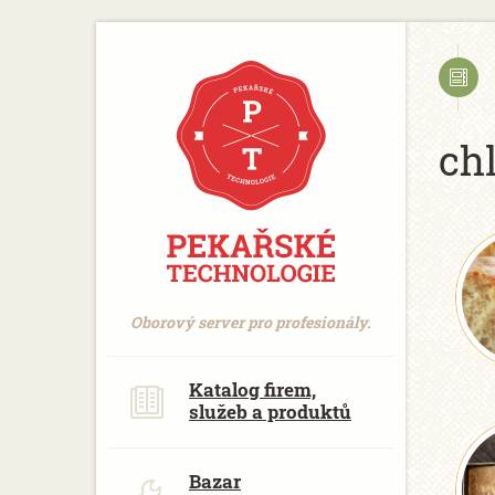
https://www.traditionrolex.com/18
ch
Oborový server pro profesionály.
Katalog firem,
služeb a produktů
Bazar