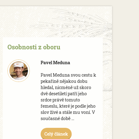
Osobnosti z oboru
Pavel Meduna
Pavel Meduna svou cestu k
pekařině nějakou dobu
hledal, nicméně už skoro
dvě desetiletí patří jeho
srdce právě tomuto
řemeslu, které je podle jeho
slov živé a stále mu voní. V
současné době ...
Celý článek