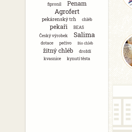
Penam
fipronil
Agrofert
pekárenský trh
chléb
pekaři
BEAS
Salima
Český výrobek
dotace
pečivo
Bio chléb
žitný chléb
droždí
kvasnice
kynutí těsta