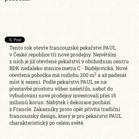
Tento rok otevře francouzské pekařství PAUL
v České republice tři nové prodejny. Největším
z nich je již otevřené pekařství v obchodním centru
BDK nedaleko stanice metra C - Budějovická. Nově
2
otevřená pobočka má rozlohu 200 m
a až padesát
míst k sezení. Podle pekařství PAUL se na
přestavbě prostoru vůbec nešetřilo, neboť do
vybudování nové prodejny investovali přes 15
milionů korun. Nábytek i dekorace pochází
z Francie. Zákazníky proto opět přivítá tradiční
francouzský design, který je pro pekařství PAUL
charakteristický po celém světě.