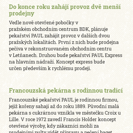
Do konce roku zahájí provoz dvě menší
prodejny
Vedle nově otevřené pobočky v
pražském obchodním centrum BDK, plánuje
pekařství PAUL zahájit provoz v dalších dvou
pražských lokalitách. První z nich bude prodejna
pečiva v rekonstruovaném obchodním centru
v Letňanech. Druhou bude pekařství PAUL Express
na hlavním nádraží. Koncept express bude
určen především k rychlému prodeji.
Francouzská pekárna s rodinnou tradicí
Francouzské pekařství PAUL je rodinnou firmou,
jejíž kořeny sahají až do roku 1889. Původní malá
pekárna s cukrárnou vznikla ve městečku Croix u
Lille. V roce 1972 zavedl Francis Holder koncept
otevřené výroby, kdy zákazníci mohli za
prodejními pulty vidět přípravu a pečení baget,