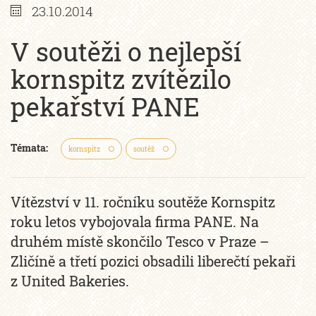
23.10.2014
V soutěži o nejlepší
kornspitz zvítězilo
pekařství PANE
Témata:
kornspitz
soutěž
Vítězství v 11. ročníku soutěže Kornspitz
roku letos vybojovala firma PANE. Na
druhém místě skončilo Tesco v Praze –
Zličíně a třetí pozici obsadili liberečtí pekaři
z United Bakeries.