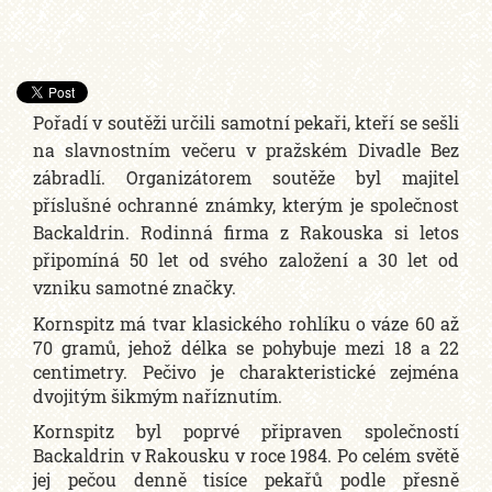
Pořadí v soutěži určili samotní pekaři, kteří se sešli
na slavnostním večeru v pražském Divadle Bez
zábradlí. Organizátorem soutěže byl majitel
příslušné ochranné známky, kterým je společnost
Backaldrin. Rodinná firma z Rakouska si letos
připomíná 50 let od svého založení a 30 let od
vzniku samotné značky.
Kornspitz má tvar klasického rohlíku o váze 60 až
70 gramů, jehož délka se pohybuje mezi 18 a 22
centimetry. Pečivo je charakteristické zejména
dvojitým šikmým naříznutím.
Kornspitz byl poprvé připraven společností
Backaldrin v Rakousku v roce 1984. Po celém světě
jej pečou denně tisíce pekařů podle přesně