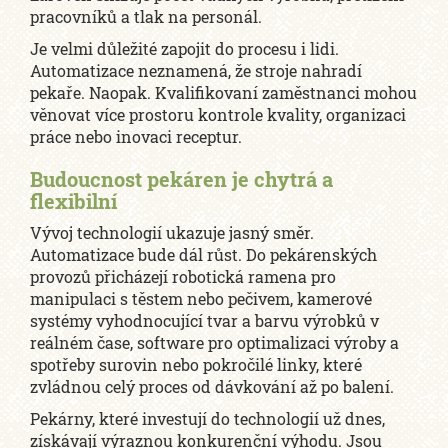
pracovníků a tlak na personál.
Je velmi důležité zapojit do procesu i lidi.
Automatizace neznamená, že stroje nahradí
pekaře. Naopak. Kvalifikovaní zaměstnanci mohou
věnovat více prostoru kontrole kvality, organizaci
práce nebo inovaci receptur.
Budoucnost pekáren je chytrá a
flexibilní
Vývoj technologií ukazuje jasný směr.
Automatizace bude dál růst. Do pekárenských
provozů přicházejí robotická ramena pro
manipulaci s těstem nebo pečivem, kamerové
systémy vyhodnocující tvar a barvu výrobků v
reálném čase, software pro optimalizaci výroby a
spotřeby surovin nebo pokročilé linky, které
zvládnou celý proces od dávkování až po balení.
Pekárny, které investují do technologií už dnes,
získávají výraznou konkurenční výhodu. Jsou