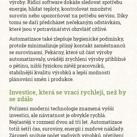
výroby. Řídicí software dokáže sledovat spotřebu
energie, hlídat teploty, kontrolovat množství
surovin nebo upozorňovat na potřebu servisu. Díky
tomu se daří předcházet nečekaným odstávkám,
které jsou v potravinářství obzvlášť citlivé.
Automatizace také zlepšuje hygienické podmínky,
protože minimalizuje přímý kontakt zaměstnanců
se surovinami. Pekárny, které už část výroby
automatizovaly, uvádějí zrychlení výroby přibližně
o pětinu, nižší fyzickou zátěž pracovníků,
stabilnější kvalitu výrobků a lepší možnosti
plánování směn i produkce.
Investice, která se vrací rychleji, než by
se zdálo
Pořízení moderní technologie znamená vyšší
investici, ale návratnost je obvykle rychlá.
Nejčastěji v rozmezí dvou až tří let. Automatizace
totiž šetří čas, suroviny, energii i mzdové náklady.
Zároveň snižuje počet vadných výrobků, přetížení