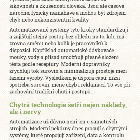
šikovnosti a zkušenosti člověka. Jsou ale časově
náročné, fyzicky namáhavé a mohou být zdrojem
chyb nebo nekonzistentní kvality.
Automatizované systémy tyto kroky standardizují
a zajišťují stejný postup bez ohledu na to, kdo má
zrovna směnu nebo kolik je pracovníků k
dispozici. Například automatické dávkovače
mouky, vody a přísad umožňují přesné složení
těsta podle receptury. Moderní dopravníky
zrychlují tok surovin a minimalizují prostoje mezi
fázemi výroby. Výsledkem je úspora času, nižší
spotřeba surovin, méně chyb i reklamací. To vše při
zachování tradiční chuti i postupů.
Chytrá technologie šetří nejen náklady,
ale i nervy
Automatizace už dávno není jen o samotných
strojích. Moderní pekárny dnes pracují s chytrými
systémy, které propojují zařízení, data a kontrolu