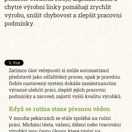
chytré výrobní linky pomáhají zrychlit
výrobu, snížit chybovost a zlepšit pracovní
podmínky.
Zatímco část veřejnosti si může automatizaci
představit jako odlidštěný proces, opak je pravdou.
Dobře nastavený systém dokáže zaměstnancům
výrazně ulehčit práci, zlepšit jejich pracovní
podmínky a zároveň zajistit vyšší kvalitu výrobků.
Když se rutina stane přesnou vědou
V mnoha pekárnách se stále spoléhá na ruční
práci. Míchání těsta, vážení, dělení nebo tvarování
výrobků jsou často úkony, které závisí na