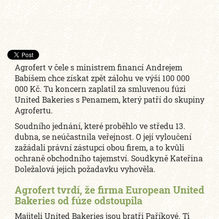
Agrofert v čele s ministrem financí Andrejem
Babišem chce získat zpět zálohu ve výši 100 000
000 Kč. Tu koncern zaplatil za smluvenou fúzi
United Bakeries s Penamem, který patří do skupiny
Agrofertu.
Soudního jednání, které proběhlo ve středu 13.
dubna, se neúčastnila veřejnost. O její vyloučení
zažádali právní zástupci obou firem, a to kvůli
ochraně obchodního tajemství. Soudkyně Kateřina
Doležalová jejich požadavku vyhověla.
Agrofert tvrdí, že firma European United
Bakeries od fúze odstoupila
Majiteli United Bakeries jsou bratři Paříkové. Ti