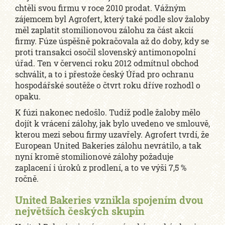
chtěli svou firmu v roce 2010 prodat. Vážným
zájemcem byl Agrofert, který také podle slov žaloby
měl zaplatit stomilionovou zálohu za část akcií
firmy. Fúze úspěšně pokračovala až do doby, kdy se
proti transakci osočil slovenský antimonopolní
úřad. Ten v červenci roku 2012 odmítnul obchod
schválit, a to i přestože český Úřad pro ochranu
hospodářské soutěže o čtvrt roku dříve rozhodl o
opaku.
K fúzi nakonec nedošlo. Tudíž podle žaloby mělo
dojít k vrácení zálohy, jak bylo uvedeno ve smlouvě,
kterou mezi sebou firmy uzavřely. Agrofert tvrdí, že
European United Bakeries zálohu nevrátilo, a tak
nyní kromě stomilionové zálohy požaduje
zaplacení i úroků z prodlení, a to ve výši 7,5 %
ročně.
United Bakeries vznikla spojením dvou
největších českých skupin