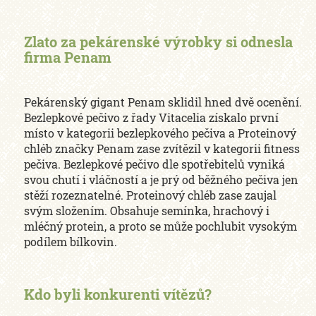
Zlato za pekárenské výrobky si odnesla
firma Penam
Pekárenský gigant Penam sklidil hned dvě ocenění.
Bezlepkové pečivo z řady Vitacelia získalo první
místo v kategorii bezlepkového pečiva a Proteinový
chléb značky Penam zase zvítězil v kategorii fitness
pečiva. Bezlepkové pečivo dle spotřebitelů vyniká
svou chutí i vláčností a je prý od běžného pečiva jen
stěží rozeznatelné. Proteinový chléb zase zaujal
svým složením. Obsahuje semínka, hrachový i
mléčný protein, a proto se může pochlubit vysokým
podílem bílkovin.
Kdo byli konkurenti vítězů?