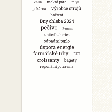
mokrá pára
chléb
mlýn
výrobce strojů
pekárna
hnětení
Dny chleba 2024
pečivo
Penam
united bakeries
odpadní teplo
úspora energie
farmářské trhy
EET
croissanty
bagety
regionální potravina