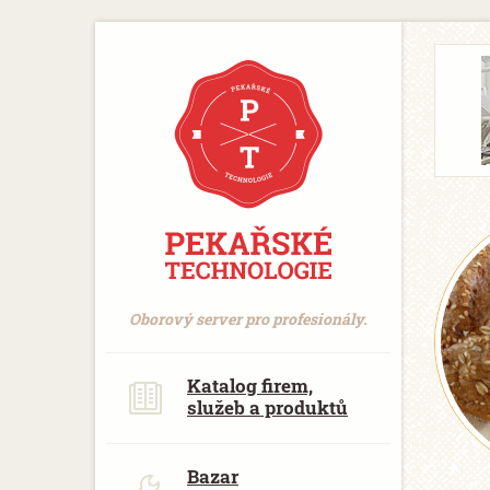
https://www.traditionrolex.com/18
Oborový server pro profesionály.
Katalog firem,
služeb a produktů
Bazar