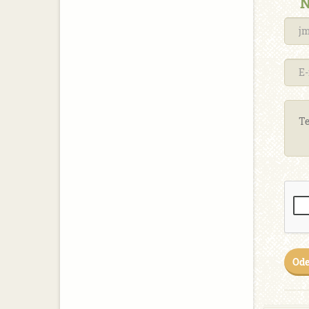
N
Ode