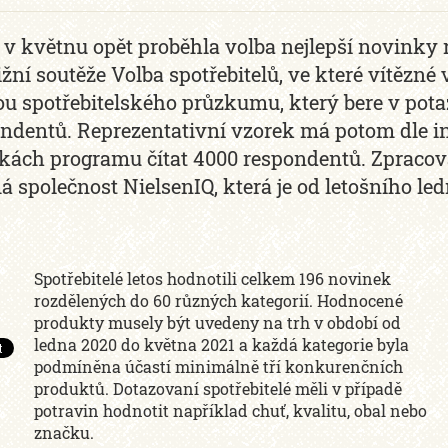
 v květnu opět proběhla volba nejlepší novinky r
ižní soutěže Volba spotřebitelů, ve které vítězné 
u spotřebitelského průzkumu, který bere v potaz
ndentů. Reprezentativní vzorek má potom dle 
kách programu čítat 4000 respondentů. Zpracov
 společnost NielsenIQ, která je od letošního l
Spotřebitelé letos hodnotili celkem 196 novinek
rozdělených do 60 různých kategorií. Hodnocené
produkty musely být uvedeny na trh v období od
ledna 2020 do května 2021 a každá kategorie byla
podmíněna účastí minimálně tří konkurenčních
produktů. Dotazovaní spotřebitelé měli v případě
potravin hodnotit například chuť, kvalitu, obal nebo
značku.