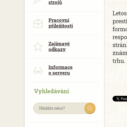
strojů
Letos
Pracovní
prest
příležitosti
formo
respo
Zajímavé
strán
odkazy
známá
trhu.
Informace
o serveru
Vyhledávání