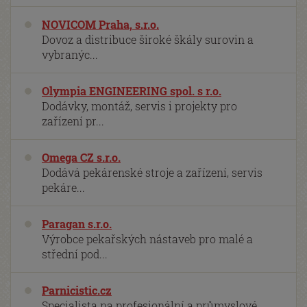
NOVICOM Praha, s.r.o.
Dovoz a distribuce široké škály surovin a
vybranýc...
Olympia ENGINEERING spol. s r.o.
Dodávky, montáž, servis i projekty pro
zařízení pr...
Omega CZ s.r.o.
Dodává pekárenské stroje a zařízení, servis
pekáre...
Paragan s.r.o.
Výrobce pekařských nástaveb pro malé a
střední pod...
Parnicistic.cz
Specialista na profesionální a průmyslové