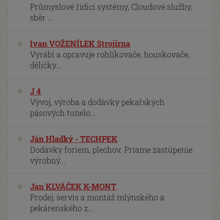
Průmyslové řídicí systémy, Cloudové služby,
sběr ...
Ivan VOŽENÍLEK Strojírna
Vyrábí a opravuje rohlíkovače, houskovače,
děličky...
J 4
Vývoj, výroba a dodávky pekařských
pásových tunelo...
Ján Hladký - TECHPEK
Dodávky foriem, plechov. Priame zastúpenie
výrobný...
Jan KLVÁČEK K-MONT
Prodej, servis a montáž mlýnského a
pekárenského z...