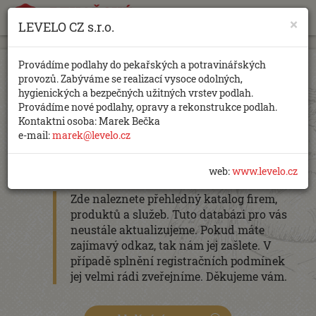
×
LEVELO CZ s.r.o.
https://www.traditionrolex.com/18
Provádíme podlahy do pekařských a potravinářských
provozů. Zabýváme se realizací vysoce odolných,
hygienických a bezpečných užitných vrstev podlah.
Provádíme nové podlahy, opravy a rekonstrukce podlah.
Databáze firem, produktů a
Kontaktni osoba: Marek Bečka
e-mail:
marek@levelo.cz
služeb
web:
www.levelo.cz
Zde naleznete přehledný katalog firem,
produktů a služeb. Tuto databázi pro vás
neustále aktualizujeme. Pokud máte
zajímavý odkaz, tak nám jej zašlete. V
případě splnění registračních podmínek
jej velmi rádi zveřejníme. Děkujeme vám.