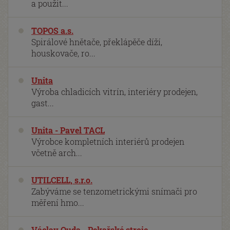
a použit...
TOPOS a.s.
Spirálové hnětače, překlápěče díží,
houskovače, ro...
Unita
Výroba chladicích vitrín, interiéry prodejen,
gast...
Unita - Pavel TACL
Výrobce kompletních interiérů prodejen
včetně arch...
UTILCELL, s.r.o.
Zabýváme se tenzometrickými snímači pro
měření hmo...
Václav Ouda - Pekařské stroje