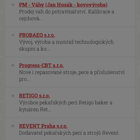
PM - Váhy (Jan Husák - kovovýroba)
Prodej vah do potravinářství. Kalibrace a
cejchová...
PROBAEQ s.r.o.
Vývoj, výroba a montáž technologických
skupin a ko...
Progress-CBT s.r.o.
Nové i repasované stroje, pece a příslušenství
pro...
RETIGO s.r.o.
Výrobce pekařských pecí Retigo baker a
kynáren Ret...
REVENT Praha s.r.o.
Dodavatel pekařských pecí a strojů Revent.