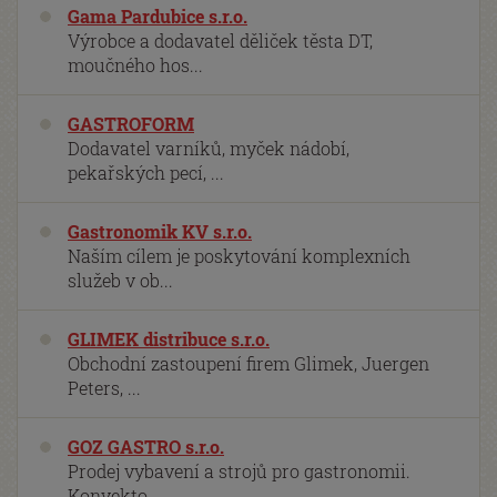
Gama Pardubice s.r.o.
Výrobce a dodavatel děliček těsta DT,
moučného hos...
GASTROFORM
Dodavatel varníků, myček nádobí,
pekařských pecí, ...
Gastronomik KV s.r.o.
Naším cílem je poskytování komplexních
služeb v ob...
GLIMEK distribuce s.r.o.
Obchodní zastoupení firem Glimek, Juergen
Peters, ...
GOZ GASTRO s.r.o.
Prodej vybavení a strojů pro gastronomii.
Konvekto...