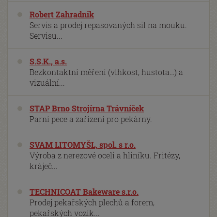
Robert Zahradnik
Servis a prodej repasovaných sil na mouku.
Servisu...
S.S.K., a.s.
Bezkontaktní měření (vlhkost, hustota…) a
vizuální...
STAP Brno Strojírna Trávníček
Parní pece a zařízení pro pekárny.
SVAM LITOMYŠL, spol. s r.o.
Výroba z nerezové oceli a hliníku. Fritézy,
kráječ...
TECHNICOAT Bakeware s.r.o.
Prodej pekařských plechů a forem,
pekařských vozík...