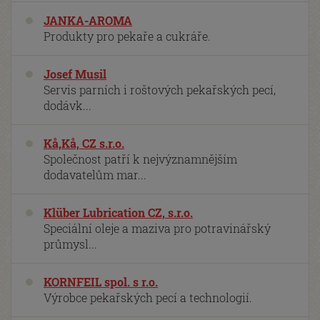
JANKA-AROMA
Produkty pro pekaře a cukráře.
Josef Musil
Servis parních i roštových pekařských pecí,
dodávk...
Kå,Kå, CZ s.r.o.
Společnost patří k nejvýznamnějším
dodavatelům mar...
Klüber Lubrication CZ, s.r.o.
Speciální oleje a maziva pro potravinářský
průmysl...
KORNFEIL spol. s r.o.
Výrobce pekařských pecí a technologií.