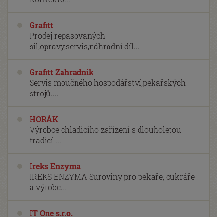
Grafitt
Prodej repasovaných
sil,opravy,servis,náhradní díl...
Grafitt Zahradník
Servis moučného hospodářství,pekařských
strojů....
HORÁK
Výrobce chladicího zařízení s dlouholetou
tradicí ...
Ireks Enzyma
IREKS ENZYMA Suroviny pro pekaře, cukráře
a výrobc...
IT One s.r.o.