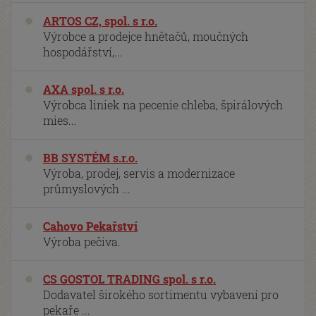
ARTOS CZ, spol. s r.o.
Výrobce a prodejce hnětačů, moučných
hospodářství,...
AXA spol. s r.o.
Výrobca liniek na pecenie chleba, špirálových
mies...
BB SYSTÉM s.r.o.
Výroba, prodej, servis a modernizace
průmyslových ...
Cahovo Pekařství
Výroba pečiva.
CS GOSTOL TRADING spol. s r.o.
Dodavatel širokého sortimentu vybavení pro
pekaře ...