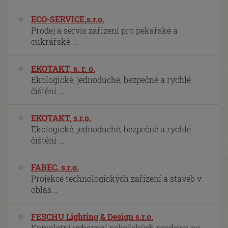
ECO-SERVICE,s.r.o.
Prodej a servis zařízení pro pekařské a
cukrářské ...
EKOTAKT, s. r. o.
Ekologické, jednoduché, bezpečné a rychlé
čištění ...
EKOTAKT, s.r.o.
Ekologické, jednoduché, bezpečné a rychlé
čištění ...
FABEC, s.r.o.
Projekce technologických zařízení a staveb v
oblas...
FESCHU Lighting & Design s.r.o.
Kompletní vybavení pekařských prodejen na