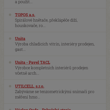
a použit...
TOPOS a.s.
Spirálové hnětače, překlápěče díží,
houskovače, ro...
Unita
Výroba chladicích vitrín, interiéry prodejen,
gast...
Unita - Pavel TACL
Výrobce kompletních interiérů prodejen
včetně arch...
UTILCELL, s.r.o.
Zabýváme se tenzometrickými snímači pro
měření hmo...
Václav Ouda - Pekařské stroje