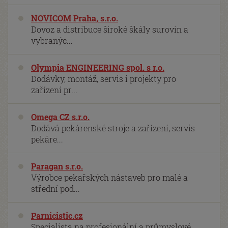
NOVICOM Praha, s.r.o.
Dovoz a distribuce široké škály surovin a
vybranýc...
Olympia ENGINEERING spol. s r.o.
Dodávky, montáž, servis i projekty pro
zařízení pr...
Omega CZ s.r.o.
Dodává pekárenské stroje a zařízení, servis
pekáre...
Paragan s.r.o.
Výrobce pekařských nástaveb pro malé a
střední pod...
Parnicistic.cz
Specialista na profesionální a průmyslové