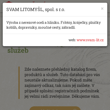
×
SVAM LITOMYŠL, spol. s r.o.
https://www.traditionrolex.com/18
Výroba z nerezové oceli a hliníku. Fritézy, kráječky, plničky
koblih, dopravníky, moučné cesty, zábradlí.
web:
www.svam-lit.cz
Databáze firem, produktů a
služeb
Zde naleznete přehledný katalog firem,
produktů a služeb. Tuto databázi pro vás
neustále aktualizujeme. Pokud máte
zajímavý odkaz, tak nám jej zašlete. V
případě splnění registračních podmínek
jej velmi rádi zveřejníme. Děkujeme vám.