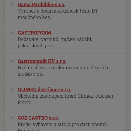
Gama Pardubice s.r.o.
Výrobce a dodavatel děliček těsta DT,
moučného hos...
GASTROFORM
Dodavatel varníků, myček nádobí,
pekařských pecí, ...
Gastronomik KV s.r.o.
Naším cílem je poskytování komplexních
služeb v ob...
GLIMEK distribuce s.r.o.
Obchodní zastoupení firem Glimek, Juergen
Peters, ...
GOZ GASTRO s.r.o.
Prodej vybavení a strojů pro gastronomii.
Konvekto...