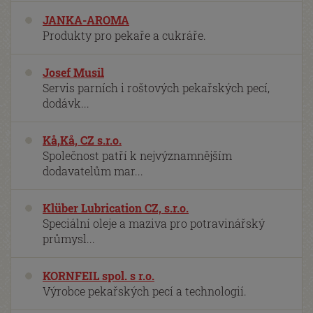
JANKA-AROMA
Produkty pro pekaře a cukráře.
Josef Musil
Servis parních i roštových pekařských pecí,
dodávk...
Kå,Kå, CZ s.r.o.
Společnost patří k nejvýznamnějším
dodavatelům mar...
Klüber Lubrication CZ, s.r.o.
Speciální oleje a maziva pro potravinářský
průmysl...
KORNFEIL spol. s r.o.
Výrobce pekařských pecí a technologií.