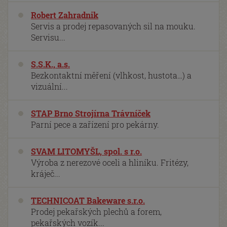
Robert Zahradnik
Servis a prodej repasovaných sil na mouku.
Servisu...
S.S.K., a.s.
Bezkontaktní měření (vlhkost, hustota…) a
vizuální...
STAP Brno Strojírna Trávníček
Parní pece a zařízení pro pekárny.
SVAM LITOMYŠL, spol. s r.o.
Výroba z nerezové oceli a hliníku. Fritézy,
kráječ...
TECHNICOAT Bakeware s.r.o.
Prodej pekařských plechů a forem,
pekařských vozík...