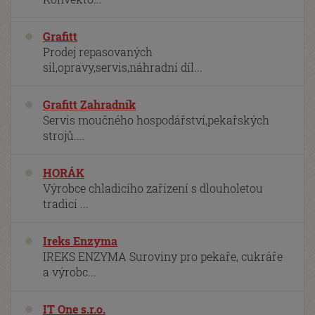
Grafitt
Prodej repasovaných
sil,opravy,servis,náhradní díl...
Grafitt Zahradník
Servis moučného hospodářství,pekařských
strojů....
HORÁK
Výrobce chladicího zařízení s dlouholetou
tradicí ...
Ireks Enzyma
IREKS ENZYMA Suroviny pro pekaře, cukráře
a výrobc...
IT One s.r.o.