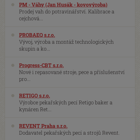
PM - Váhy (Jan Husák - kovovýroba)
Prodej vah do potravinářství. Kalibrace a
cejchová...
PROBAEQ s.r.o.
Vývoj, výroba a montáž technologických
skupin a ko...
Progress-CBT s.r.o.
Nové i repasované stroje, pece a příslušenství
pro...
RETIGO s.r.o.
Výrobce pekařských pecí Retigo baker a
kynáren Ret...
REVENT Praha s.r.o.
Dodavatel pekařských pecí a strojů Revent.