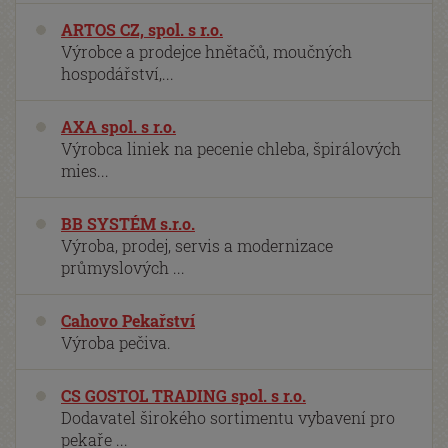
ARTOS CZ, spol. s r.o.
Výrobce a prodejce hnětačů, moučných
hospodářství,...
AXA spol. s r.o.
Výrobca liniek na pecenie chleba, špirálových
mies...
BB SYSTÉM s.r.o.
Výroba, prodej, servis a modernizace
průmyslových ...
Cahovo Pekařství
Výroba pečiva.
CS GOSTOL TRADING spol. s r.o.
Dodavatel širokého sortimentu vybavení pro
pekaře ...