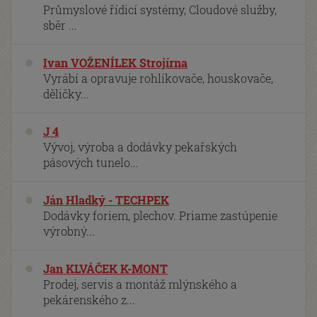
Průmyslové řídicí systémy, Cloudové služby,
sběr ...
Ivan VOŽENÍLEK Strojírna
Vyrábí a opravuje rohlíkovače, houskovače,
děličky...
J 4
Vývoj, výroba a dodávky pekařských
pásových tunelo...
Ján Hladký - TECHPEK
Dodávky foriem, plechov. Priame zastúpenie
výrobný...
Jan KLVÁČEK K-MONT
Prodej, servis a montáž mlýnského a
pekárenského z...