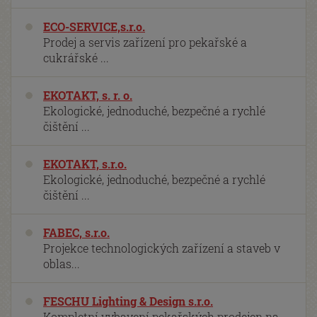
ECO-SERVICE,s.r.o.
Prodej a servis zařízení pro pekařské a
cukrářské ...
EKOTAKT, s. r. o.
Ekologické, jednoduché, bezpečné a rychlé
čištění ...
EKOTAKT, s.r.o.
Ekologické, jednoduché, bezpečné a rychlé
čištění ...
FABEC, s.r.o.
Projekce technologických zařízení a staveb v
oblas...
FESCHU Lighting & Design s.r.o.
Kompletní vybavení pekařských prodejen na