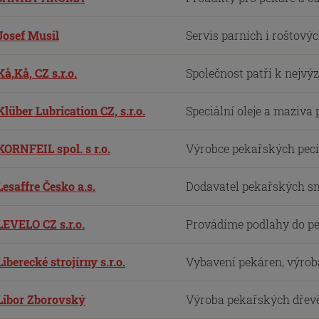
Josef Musil
Servis parních i roštovýc
Kå,Kå, CZ s.r.o.
Společnost patří k nejv
Klüber Lubrication CZ, s.r.o.
Speciální oleje a maziva
KORNFEIL spol. s r.o.
Výrobce pekařských pecí 
Lesaffre Česko a.s.
Dodavatel pekařských smě
LEVELO CZ s.r.o.
Provádíme podlahy do pe
Liberecké strojírny s.r.o.
Vybavení pekáren, výroba
Libor Zborovský
Výroba pekařských dřevěn