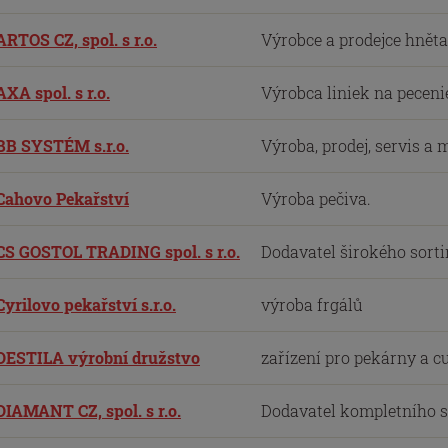
ARTOS CZ, spol. s r.o.
Výrobce a prodejce hněta
AXA spol. s r.o.
Výrobca liniek na pecenie
BB SYSTÉM s.r.o.
Výroba, prodej, servis a
Cahovo Pekařství
Výroba pečiva.
CS GOSTOL TRADING spol. s r.o.
Dodavatel širokého sorti
Cyrilovo pekařství s.r.o.
výroba frgálů
DESTILA výrobní družstvo
zařízení pro pekárny a c
DIAMANT CZ, spol. s r.o.
Dodavatel kompletního so