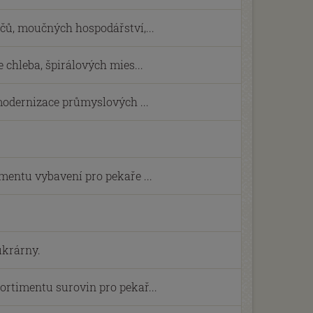
čů, moučných hospodářství,...
 chleba, špirálových mies...
 modernizace průmyslových ...
mentu vybavení pro pekaře ...
ukrárny.
rtimentu surovin pro pekař...