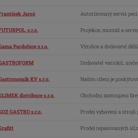
František Jaroš
Autorizovaný servis pec
FUTURPOL, s.r.o.
Projekce, montáž a servi
Gama Pardubice s.r.o.
Výrobce a dodavatel děli
GASTROFORM
Dodavatel varníků, myček
Gastronomik KV s.r.o.
Naším cílem je poskytová
GLIMEK distribuce s.r.o.
Obchodní zastoupení firem
GOZ GASTRO s.r.o.
Prodej vybavení a strojů
Grafitt
Prodej repasovaných sil,o