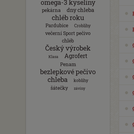
omega-3 kyseliny
dny chleba
pekárna
chléb roku
Pardubice
Croblihy
večerní Sport pečivo
chléb
Český výrobek
Agrofert
Klasa
Penam
bezlepkové pečivo
chleba
koblihy
šátečky
záviny