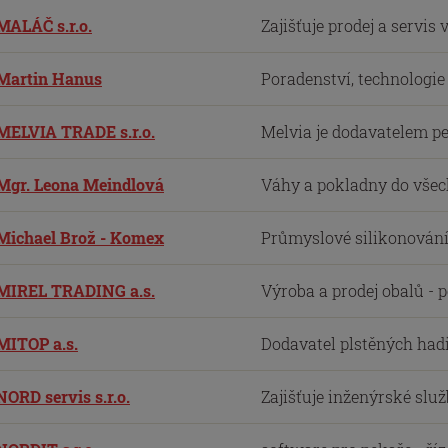
MALÁČ s.r.o.
Zajišťuje prodej a servis 
Martin Hanus
Poradenství, technologie a
MELVIA TRADE s.r.o.
Melvia je dodavatelem pe
Mgr. Leona Meindlová
Váhy a pokladny do všech
Michael Brož - Komex
Průmyslové silikonování 
MIREL TRADING a.s.
Výroba a prodej obalů - p
MITOP a.s.
Dodavatel plstěných hadi
NORD servis s.r.o.
Zajišťuje inženýrské služ