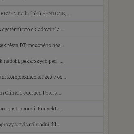
í REVENT a hořáků BENTONE, ...
s systémů pro skladování a...
ček těsta DT, moučného hos...
 nádobí, pekařských pecí, ...
ní komplexních služeb v ob...
 Glimek, Juergen Peters, ...
 pro gastronomii. Konvekto...
pravy,servis,náhradní díl...