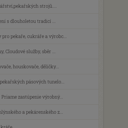
ství,pekařských strojů....
ní s dlouholetou tradicí ...
ro pekaře, cukráře a výrobc...
, Cloudové služby, sběr ...
vače, houskovače, děličky...
 pekařských pásových tunelo...
 Priame zastúpenie výrobný...
mlýnského a pekárenského z...
ukráře.