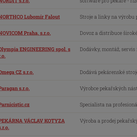
NORDIT s.r.o.
software pro pekaře - říze
NORTHCO Lubomír Falout
Stroje a linky na výrobu p
NOVICOM Praha, s.r.o.
Dovoz a distribuce široké
Olympia ENGINEERING spol. s
Dodávky, montáž, servis i 
r.o.
Omega CZ s.r.o.
Dodává pekárenské stroje 
Paragan s.r.o.
Výrobce pekařských násta
Parnicistic.cz
Specialista na profesioná
PEKÁRNA VÁCLAV KOTYZA
Výroba a prodej pekařský
s.r.o.