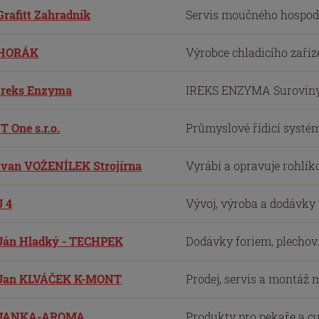
Grafitt Zahradník
Servis moučného hospodář
HORÁK
Výrobce chladicího zaříze
Ireks Enzyma
IREKS ENZYMA Suroviny p
IT One s.r.o.
Průmyslové řídicí systémy
Ivan VOŽENÍLEK Strojírna
Vyrábí a opravuje rohlíko
J 4
Vývoj, výroba a dodávky
Ján Hladký - TECHPEK
Dodávky foriem, plechov.
Jan KLVÁČEK K-MONT
Prodej, servis a montáž 
JANKA-AROMA
Produkty pro pekaře a c