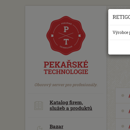
https://www.traditionrolex.com/18
RETIGO 
Výrobce 
Oborový server pro profesionály.
Katalog firem,
služeb a produktů
Bazar