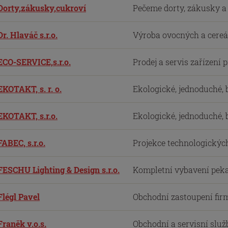
Dorty,zákusky,cukroví
Pečeme dorty, zákusky a c
Dr. Hlaváč s.r.o.
Výroba ovocných a cereál
ECO-SERVICE,s.r.o.
Prodej a servis zařízení 
EKOTAKT, s. r. o.
Ekologické, jednoduché, b
EKOTAKT, s.r.o.
Ekologické, jednoduché, b
FABEC, s.r.o.
Projekce technologických 
FESCHU Lighting & Design s.r.o.
Kompletní vybavení pekař
Flégl Pavel
Obchodní zastoupení firm
Franěk v.o.s.
Obchodní a servisní služb