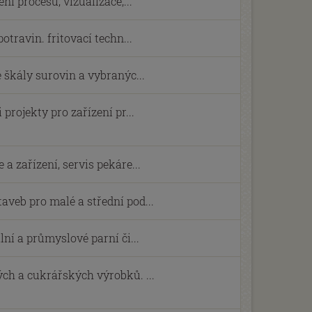
ní procesů, vizualizace,...
otravin. fritovací techn...
 škály surovin a vybranýc...
projekty pro zařízení pr...
a zařízení, servis pekáre...
veb pro malé a střední pod...
lní a průmyslové parní či...
ch a cukrářských výrobků. ...