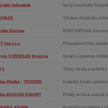
Grafitt Zahradník
Servis moučného hospodář
HORÁK
Výrobce chladicího zaříze
Ireks Enzyma
IREKS ENZYMA Suroviny p
IT One s.r.o.
Průmyslové řídicí systémy
Ivan VOŽENÍLEK Strojírna
Vyrábí a opravuje rohlíko
J 4
Vývoj, výroba a dodávky
Ján Hladký - TECHPEK
Dodávky foriem, plechov.
Jan KLVÁČEK K-MONT
Prodej, servis a montáž 
JANKA-AROMA
Produkty pro pekaře a c