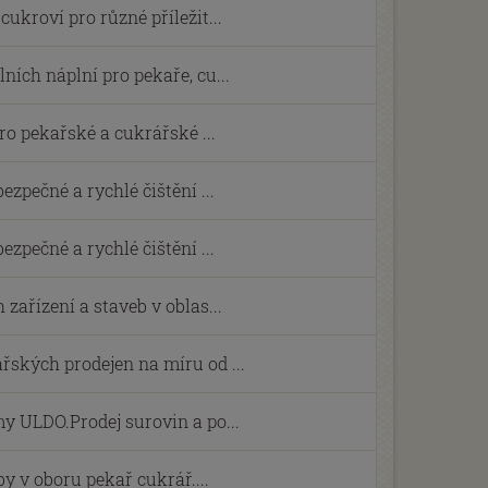
ukroví pro různé příležit...
ních náplní pro pekaře, cu...
pro pekařské a cukrářské ...
ezpečné a rychlé čištění ...
ezpečné a rychlé čištění ...
zařízení a staveb v oblas...
ských prodejen na míru od ...
y ULDO.Prodej surovin a po...
y v oboru pekař cukrář....