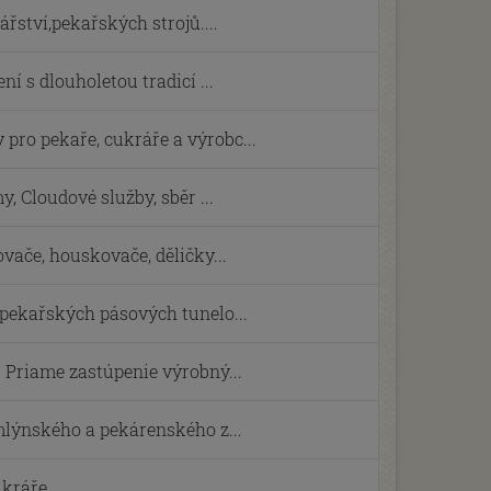
ství,pekařských strojů....
ní s dlouholetou tradicí ...
ro pekaře, cukráře a výrobc...
, Cloudové služby, sběr ...
vače, houskovače, děličky...
 pekařských pásových tunelo...
 Priame zastúpenie výrobný...
mlýnského a pekárenského z...
ukráře.