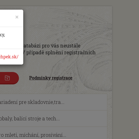
×
b
ky,
eb. Tuto databázi pro vás neustále
 zašlete. V případě splnění registračních
hpek.sk/
Podmínky registrace
iadení pre skladovnie,tra...
ly, balící stroje a tech...
 mletí, míchání, prosívání...