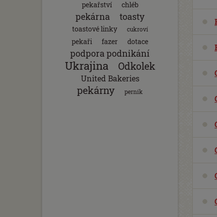
pekařství
chléb
pekárna
toasty
toastové linky
cukroví
pekaři
fazer
dotace
podpora podnikání
Ukrajina
Odkolek
United Bakeries
pekárny
perník