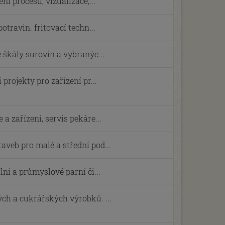
ní procesů, vizualizace,...
otravin. fritovací techn...
 škály surovin a vybranýc...
projekty pro zařízení pr...
a zařízení, servis pekáre...
veb pro malé a střední pod...
lní a průmyslové parní či...
ch a cukrářských výrobků. ...