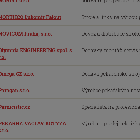
NORDIT s.r.o.
software pro pekaře - říze
NORTHCO Lubomír Falout
Stroje a linky na výrobu p
NOVICOM Praha, s.r.o.
Dovoz a distribuce široké
Olympia ENGINEERING spol. s
Dodávky, montáž, servis i 
r.o.
Omega CZ s.r.o.
Dodává pekárenské stroje 
Paragan s.r.o.
Výrobce pekařských násta
Parnicistic.cz
Specialista na profesioná
PEKÁRNA VÁCLAV KOTYZA
Výroba a prodej pekařský
s.r.o.