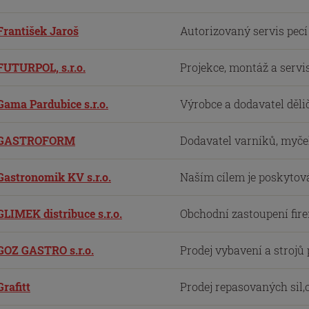
František Jaroš
Autorizovaný servis pec
FUTURPOL, s.r.o.
Projekce, montáž a servi
Gama Pardubice s.r.o.
Výrobce a dodavatel děli
GASTROFORM
Dodavatel varníků, myček
Gastronomik KV s.r.o.
Naším cílem je poskytová
GLIMEK distribuce s.r.o.
Obchodní zastoupení firem
GOZ GASTRO s.r.o.
Prodej vybavení a strojů
Grafitt
Prodej repasovaných sil,o