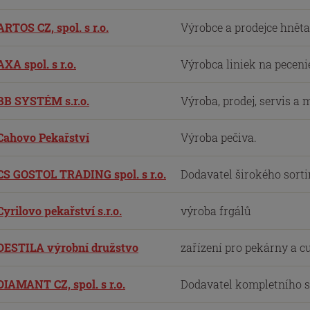
ARTOS CZ, spol. s r.o.
Výrobce a prodejce hněta
AXA spol. s r.o.
Výrobca liniek na pecenie
BB SYSTÉM s.r.o.
Výroba, prodej, servis a
Cahovo Pekařství
Výroba pečiva.
CS GOSTOL TRADING spol. s r.o.
Dodavatel širokého sorti
Cyrilovo pekařství s.r.o.
výroba frgálů
DESTILA výrobní družstvo
zařízení pro pekárny a c
DIAMANT CZ, spol. s r.o.
Dodavatel kompletního so