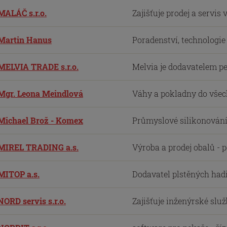
MALÁČ s.r.o.
Zajišťuje prodej a servis 
Martin Hanus
Poradenství, technologie a
MELVIA TRADE s.r.o.
Melvia je dodavatelem pe
Mgr. Leona Meindlová
Váhy a pokladny do všech
Michael Brož - Komex
Průmyslové silikonování 
MIREL TRADING a.s.
Výroba a prodej obalů - p
MITOP a.s.
Dodavatel plstěných hadi
NORD servis s.r.o.
Zajišťuje inženýrské služ