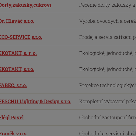
Dorty,zákusky,cukroví
Pečeme dorty, zákusky a c
Dr. Hlaváč s.r.o.
Výroba ovocných a cereál
ECO-SERVICE,s.r.o.
Prodej a servis zařízení 
EKOTAKT, s. r. o.
Ekologické, jednoduché, b
EKOTAKT, s.r.o.
Ekologické, jednoduché, b
FABEC, s.r.o.
Projekce technologických 
FESCHU Lighting & Design s.r.o.
Kompletní vybavení pekař
Flégl Pavel
Obchodní zastoupení firm
Franěk v.o.s.
Obchodní a servisní služb