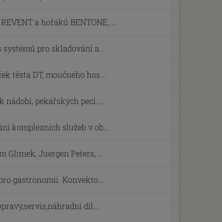
í REVENT a hořáků BENTONE, ...
s systémů pro skladování a...
ček těsta DT, moučného hos...
 nádobí, pekařských pecí, ...
ní komplexních služeb v ob...
 Glimek, Juergen Peters, ...
 pro gastronomii. Konvekto...
pravy,servis,náhradní díl...