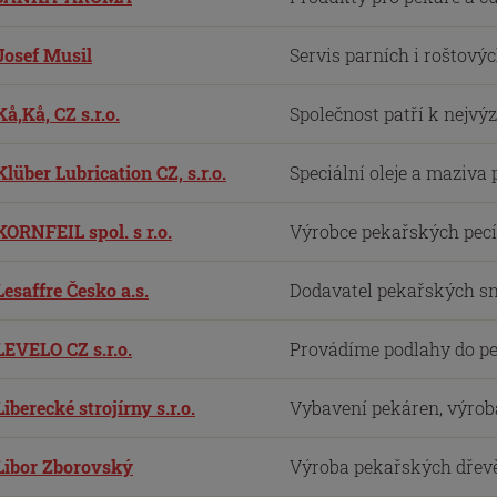
Josef Musil
Servis parních i roštovýc
Kå,Kå, CZ s.r.o.
Společnost patří k nejv
Klüber Lubrication CZ, s.r.o.
Speciální oleje a maziva
KORNFEIL spol. s r.o.
Výrobce pekařských pecí 
Lesaffre Česko a.s.
Dodavatel pekařských smě
LEVELO CZ s.r.o.
Provádíme podlahy do pe
Liberecké strojírny s.r.o.
Vybavení pekáren, výroba
Libor Zborovský
Výroba pekařských dřevěn