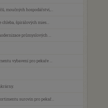
čů, moučných hospodářství,...
 chleba, špirálových mies...
 modernizace průmyslových ...
mentu vybavení pro pekaře ...
ukrárny.
rtimentu surovin pro pekař...