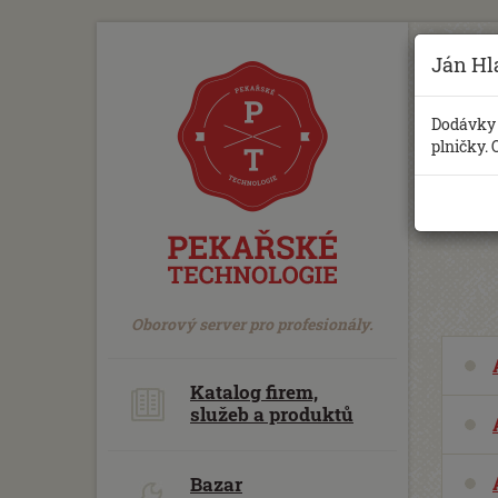
https://www.traditionrolex.com/18
Ján Hl
Dodávky 
plničky. 
Oborový server pro profesionály.
Katalog firem,
služeb a produktů
Bazar