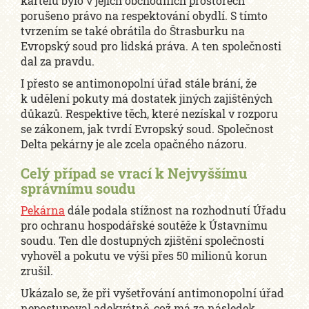
kartelu bylo v jejich obchodních prostorech
porušeno právo na respektování obydlí. S tímto
tvrzením se také obrátila do Štrasburku na
Evropský soud pro lidská práva. A ten společnosti
dal za pravdu.
I přesto se antimonopolní úřad stále brání, že
k udělení pokuty má dostatek jiných zajištěných
důkazů. Respektive těch, které nezískal v rozporu
se zákonem, jak tvrdí Evropský soud. Společnost
Delta pekárny je ale zcela opačného názoru.
Celý případ se vrací k Nejvyššímu
správnímu soudu
Pekárna
dále podala stížnost na rozhodnutí Úřadu
pro ochranu hospodářské soutěže k Ústavnímu
soudu. Ten dle dostupných zjištění společnosti
vyhověl a pokutu ve výši přes 50 milionů korun
zrušil.
Ukázalo se, že při vyšetřování antimonopolní úřad
nepostupoval adekvátně, což má za následek