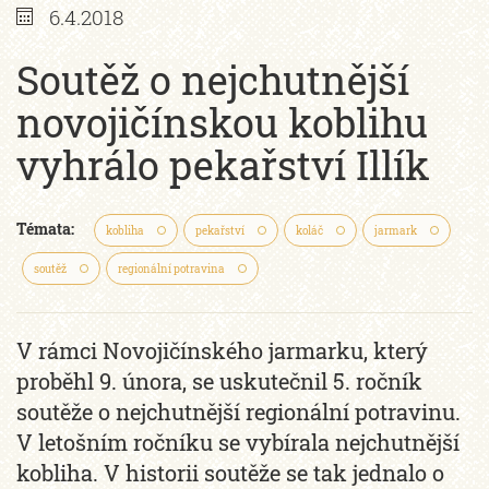
6.4.2018
Soutěž o nejchutnější
novojičínskou koblihu
vyhrálo pekařství Illík
Témata:
kobliha
pekařství
koláč
jarmark
soutěž
regionální potravina
V rámci Novojičínského jarmarku, který
proběhl 9. února, se uskutečnil 5. ročník
soutěže o nejchutnější regionální potravinu.
V letošním ročníku se vybírala nejchutnější
kobliha. V historii soutěže se tak jednalo o