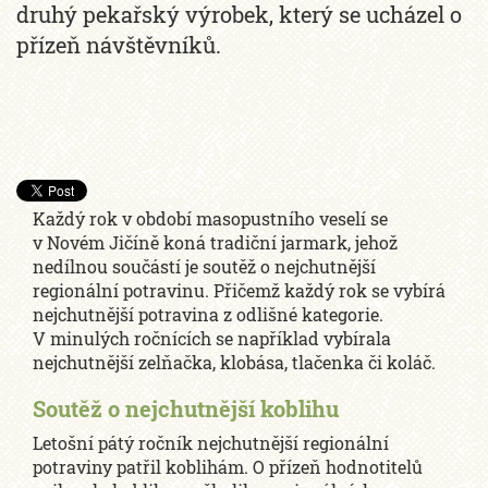
druhý pekařský výrobek, který se ucházel o
přízeň návštěvníků.
Každý rok v období masopustního veselí se
v Novém Jičíně koná tradiční jarmark, jehož
nedílnou součástí je soutěž o nejchutnější
regionální potravinu. Přičemž každý rok se vybírá
nejchutnější potravina z odlišné kategorie.
V minulých ročnících se například vybírala
nejchutnější zelňačka, klobása, tlačenka či koláč.
Soutěž o nejchutnější koblihu
Letošní pátý ročník nejchutnější regionální
potraviny patřil koblihám. O přízeň hodnotitelů