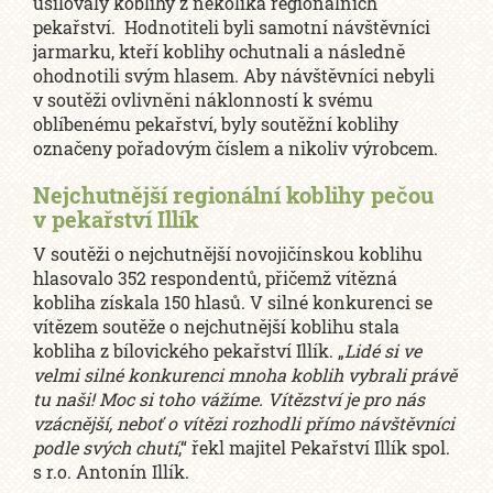
usilovaly koblihy z několika regionálních
pekařství. Hodnotiteli byli samotní návštěvníci
jarmarku, kteří koblihy ochutnali a následně
ohodnotili svým hlasem. Aby návštěvníci nebyli
v soutěži ovlivněni náklonností k svému
oblíbenému pekařství, byly soutěžní koblihy
označeny pořadovým číslem a nikoliv výrobcem.
Nejchutnější regionální koblihy pečou
v pekařství Illík
V soutěži o nejchutnější novojičínskou koblihu
hlasovalo 352 respondentů, přičemž vítězná
kobliha získala 150 hlasů. V silné konkurenci se
vítězem soutěže o nejchutnější koblihu stala
kobliha z bílovického pekařství Illík. „
Lidé si ve
velmi silné konkurenci mnoha koblih vybrali právě
tu naši! Moc si toho vážíme. Vítězství je pro nás
vzácnější, neboť o vítězi rozhodli přímo návštěvníci
podle svých chutí
,“ řekl majitel Pekařství Illík spol.
s r.o. Antonín Illík.