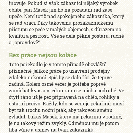
inovuje. Pokud si však zákazníci nějaký výrobek
oblíbí, pan Mašek jim ho na požádání rád zase
upeče. Není totiž nad spokojeného zákazníka, který
se rád vrací. Díky takovému prozákaznickému
přístupu se peče v malých objemech, s důrazem na
kvalitu a pestrost. Vše se dělá pěkně postaru, ručně
a „opravdově“.
Bez práce nejsou koláče
Toto pořekadlo je v tomto případě obzvláště
příznačné, jelikož práce po uzavření prodejny
zdaleka nekončí. Spíš by se dalo říci, že teprve
začíná. Kolem osmé večer je potřeba poprvé
zamíchat kvas a v jednu ráno se míchá podruhé. Ve
čtyři ráno už je pec připravená na chléb, rohlíky a
ostatní pečivo. Každý, kdo se věnuje pekařině, musí
být tak trochu noční pták, aby takovou směnu
zvládal. Lukáš Mašek, který má pekařinu v rodině,
je na takový režim zvyklý. Odměnou mu je potom
libá vůně a úsměv na tváři zákazníků.