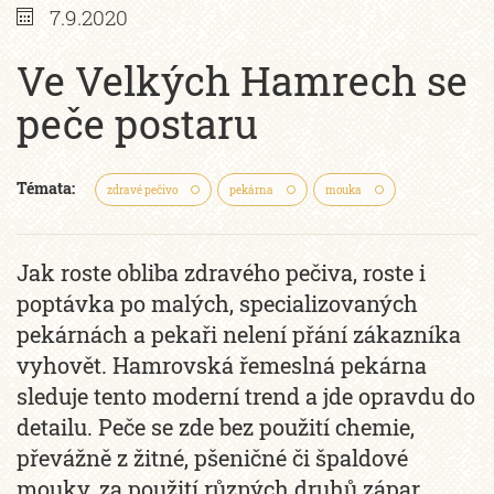
7.9.2020
Ve Velkých Hamrech se
peče postaru
Témata:
zdravé pečivo
pekárna
mouka
Jak roste obliba zdravého pečiva, roste i
poptávka po malých, specializovaných
pekárnách a pekaři nelení přání zákazníka
vyhovět. Hamrovská řemeslná pekárna
sleduje tento moderní trend a jde opravdu do
detailu. Peče se zde bez použití chemie,
převážně z žitné, pšeničné či špaldové
mouky, za použití různých druhů zápar.