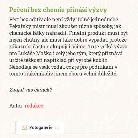
Pečení bez chemie přináší výzvy
Péct bez aditiv ale není vždy úplně jednoduché.
Pekařský mistr musí zkoušet různé způsoby, jak
chemické látky nahradit. Finální produkt musí být
nejen chutný, ale musí také dobře vypadat, protože
zákazníci často nakupují i očima. To je velká výzva
pro Lukáše Maška i celý jeho tým, který přiznává
určité těžkosti například při výrobě koblih.
Nehodlají se však vzdát, což je pro podnikání v
tomto i jakémkoliv jiném oboru velmi důležité.
Zaujal vás článek?
Autor:
redakce
Fotogalerie
(1)