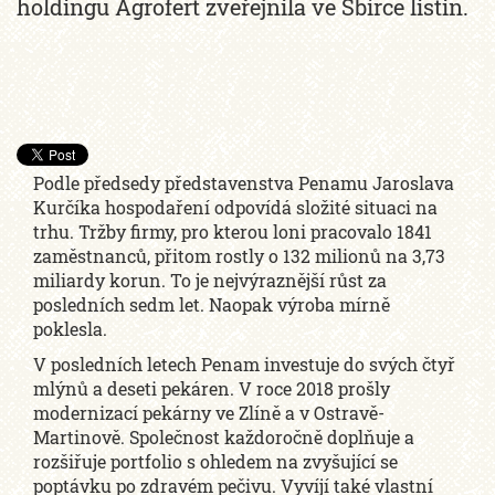
holdingu Agrofert zveřejnila ve Sbírce listin.
Podle předsedy představenstva Penamu Jaroslava
Kurčíka hospodaření odpovídá složité situaci na
trhu. Tržby firmy, pro kterou loni pracovalo 1841
zaměstnanců, přitom rostly o 132 milionů na 3,73
miliardy korun. To je nejvýraznější růst za
posledních sedm let. Naopak výroba mírně
poklesla.
V posledních letech Penam investuje do svých čtyř
mlýnů a deseti pekáren. V roce 2018 prošly
modernizací pekárny ve Zlíně a v Ostravě-
Martinově. Společnost každoročně doplňuje a
rozšiřuje portfolio s ohledem na zvyšující se
poptávku po zdravém pečivu. Vyvíjí také vlastní