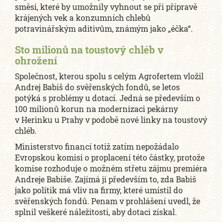
směsi, které by umožnily vyhnout se při přípravě
krájených vek a konzumních chlebů
potravinářským aditivům, známým jako „éčka“.
Sto milionů na toustový chléb v
ohrožení
Společnost, kterou spolu s celým Agrofertem vložil
Andrej Babiš do svěřenských fondů, se letos
potýká s problémy u dotací. Jedná se především o
100 milionů korun na modernizaci pekárny
v Herinku u Prahy v podobě nové linky na toustový
chléb.
Ministerstvo financí totiž zatím nepožádalo
Evropskou komisi o proplacení této částky, protože
komise rozhoduje o možném střetu zájmu premiéra
Andreje Babiše. Zajímá ji především to, zda Babiš
jako politik má vliv na firmy, které umístil do
svěřenských fondů. Penam v prohlášení uvedl, že
splnil veškeré náležitosti, aby dotaci získal.