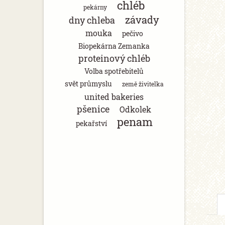
chléb
pekárny
závady
dny chleba
mouka
pečivo
Biopekárna Zemanka
proteinový chléb
Volba spotřebitelů
svět průmyslu
země živitelka
united bakeries
pšenice
Odkolek
penam
pekařství