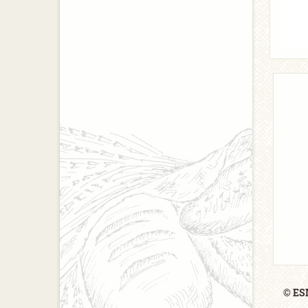
© ESM