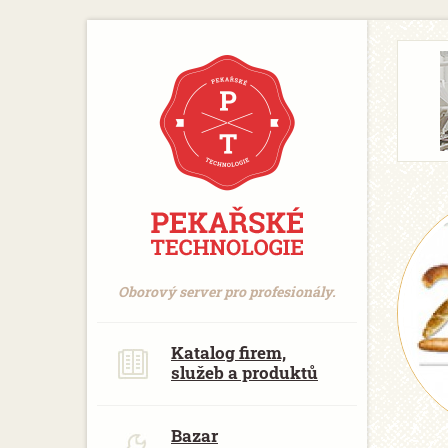
https://www.traditionrolex.com/18
Oborový server pro profesionály.
Katalog firem,
služeb a produktů
Bazar