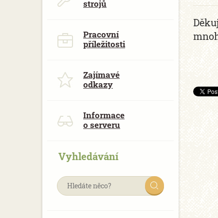
strojů
Děkuj
Pracovní
mnoha
příležitosti
Zajímavé
odkazy
Informace
o serveru
Vyhledávání