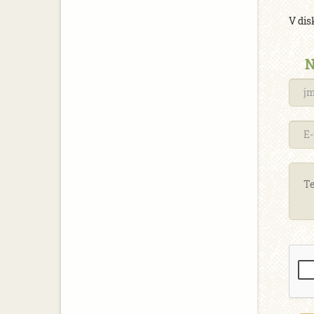
V dis
N