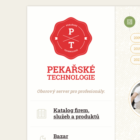
https://www.traditionrolex.com/18
200
201
202
Oborový server pro profesionály.
Katalog firem,
služeb a produktů
Bazar