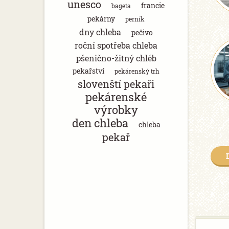
unesco
francie
bageta
pekárny
perník
dny chleba
pečivo
roční spotřeba chleba
pšenično-žitný chléb
pekařství
pekárenský trh
slovenští pekaři
pekárenské
výrobky
den chleba
chleba
pekař