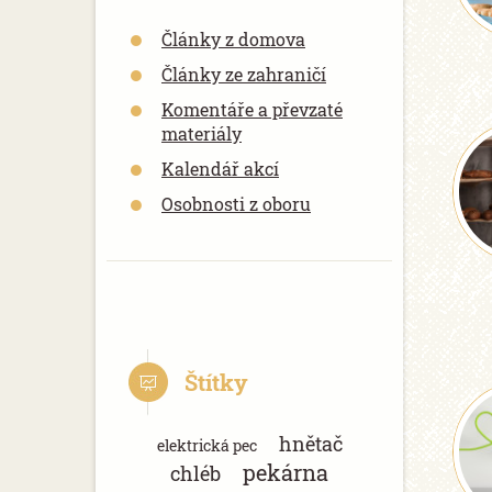
Články z domova
Články ze zahraničí
Komentáře a převzaté
materiály
Kalendář akcí
Osobnosti z oboru
Štítky
hnětač
elektrická pec
pekárna
chléb