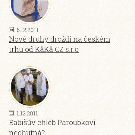
6.12.2011
Nové druhy droždí na českém
trhu od KåKå CZ s.r.o
1.12.2011
Babišův chléb Paroubkovi
nechutná?