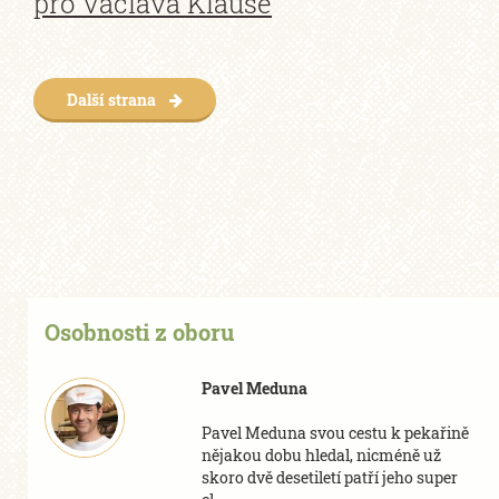
pro Václava Klause
Další strana
Osobnosti z oboru
Pavel Meduna
Pavel Meduna svou cestu k pekařině
nějakou dobu hledal, nicméně už
skoro dvě desetiletí patří jeho
super